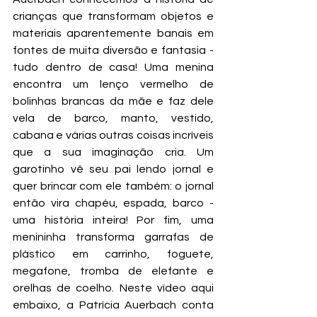
crianças que transformam objetos e 
materiais aparentemente banais em 
fontes de muita diversão e fantasia - 
tudo dentro de casa! 
Uma menina 
encontra um lenço vermelho de 
bolinhas brancas da mãe e faz dele 
vela de barco, manto, vestido, 
cabana e várias outras coisas incríveis 
que a sua imaginação cria. 
Um 
garotinho vê seu pai lendo jornal e 
quer brincar com ele também: o jornal 
então vira chapéu, espada, barco - 
uma história inteira! Por fim, uma 
menininha transforma garrafas de 
plástico em carrinho, foguete, 
megafone, tromba de elefante e 
orelhas de coelho. Neste vídeo aqui 
embaixo, a Patrícia Auerbach conta 