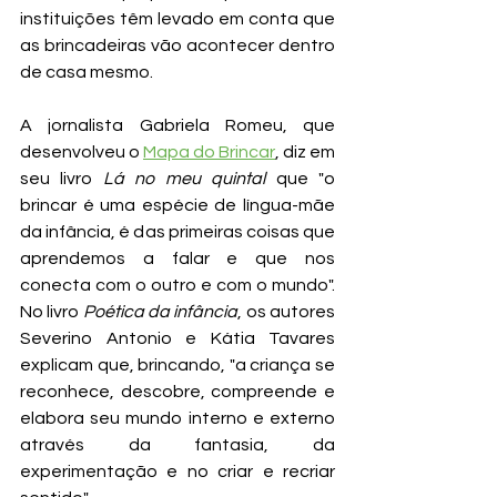
instituições têm levado em conta que 
as brincadeiras vão acontecer dentro 
de casa mesmo. 
A jornalista Gabriela Romeu, que 
desenvolveu o 
Mapa do Brincar
, diz em 
seu livro 
Lá no meu quintal
 que "o 
brincar é uma espécie de língua-mãe 
da infância, é das primeiras coisas que 
aprendemos a falar e que nos 
conecta com o outro e com o mundo". 
No livro 
Poética da infância
, os autores 
Severino Antonio e Kátia Tavares 
explicam que, brincando, "a criança se 
reconhece, descobre, compreende e 
elabora seu mundo interno e externo 
através da fantasia, da 
experimentação e no criar e recriar 