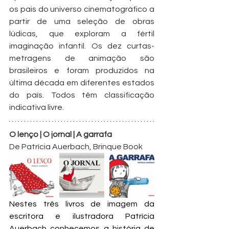
os pais do universo cinematográfico a 
partir de uma seleção de obras 
lúdicas, que exploram a fértil 
imaginação infantil. Os 
dez curtas-
metragens de animação são 
brasileiros e foram produzidos na 
última década em diferentes estados 
do país. 
Todos têm classificação 
indicativa livre.
O lenço | O jornal | 
A garrafa
De Patrícia Auerbach, Brinque Book
Nestes três livros de imagem da 
escritora e ilustradora Patrícia 
Auerbach conhecemos a história de 