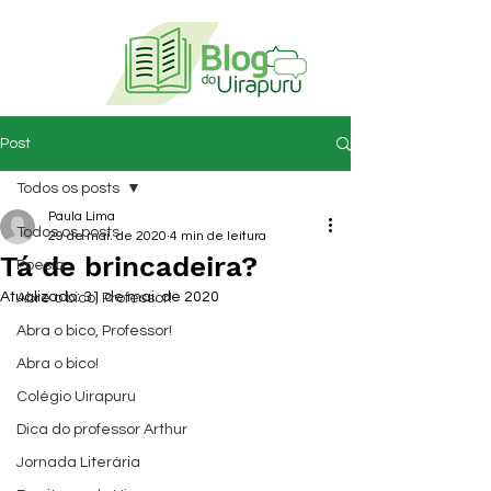
Post
Todos os posts
Paula Lima
Todos os posts
29 de mai. de 2020
4 min de leitura
Tá de brincadeira?
Poesia
Atualizado:
31 de mai. de 2020
Abre o bico, Professor!
Abra o bico, Professor!
Abra o bico!
Colégio Uirapuru
Dica do professor Arthur
Jornada Literária