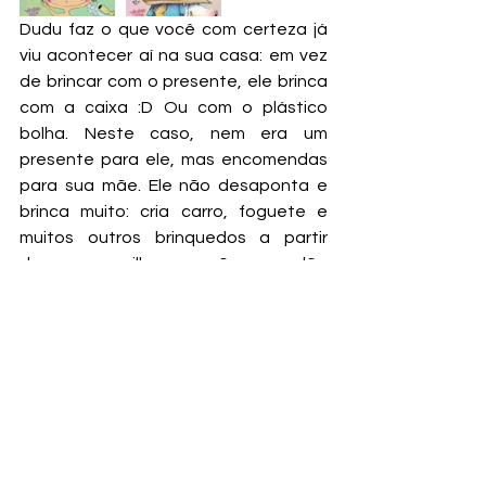
Dudu faz o que você com certeza já 
viu acontecer aí na sua casa: em vez 
de brincar com o presente, ele brinca 
com a caixa :D Ou com o plástico 
bolha. Neste caso, nem era um 
presente para ele, mas encomendas 
para sua mãe. Ele não desaponta e 
brinca muito: cria carro, foguete e 
muitos outros brinquedos a partir 
dessas maravilhas que são o papelão 
e o plástico de estourar.
Os sábados são como um grande 
balão vermelho
De Liniers, V&R Editora