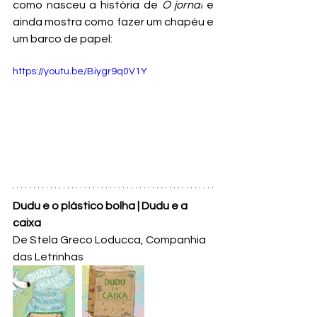
como nasceu a história de 
O jornal
 e 
ainda mostra como fazer um chapéu e 
um barco de papel:
https://youtu.be/Biygr9q0V1Y
Dudu e o plástico bolha | 
Dudu e a 
caixa
De Stela Greco Loducca, Companhia 
das Letrinhas