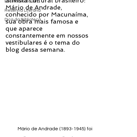
ativista cultural brasileiro: 
Escritores do Uira
Mário de Andrade, 
Resenha Literária
conhecido por Macunaíma, 
Dica da Biblioteca
sua obra mais famosa e 
que aparece 
constantemente em nossos 
vestibulares é o tema do 
blog dessa semana.
	Mário de Andrade (1893-1945) foi 