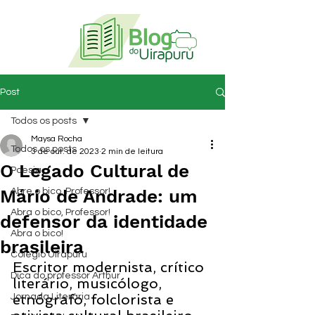
Post
Todos os posts
Maysa Rocha
Todos os posts
3 de out. de 2023
2 min de leitura
O Legado Cultural de
Poesia
Mário de Andrade: um
Abre o bico, Professor!
Abra o bico, Professor!
defensor da identidade
Abra o bico!
brasileira
Colégio Uirapuru
Escritor modernista, crítico 
Dica do professor Arthur
literário, musicólogo, 
etnógrafo, folclorista e 
Jornada Literária