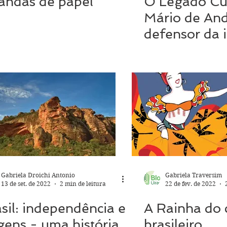
andas de papel
O Legado Cul
Mário de An
defensor da 
brasileira
Gabriela Droichi Antonio
Gabriela Traversim
13 de set. de 2022
2 min de leitura
22 de fev. de 2022
sil: independência e
A Rainha do 
gens - uma história
brasileiro