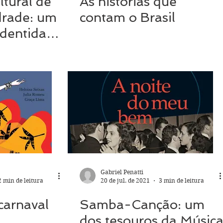
tural de
As histórias que
drade: um
contam o Brasil
identidade
Gabriel Penatti
2 min de leitura
20 de jul. de 2021
3 min de leitura
carnaval
Samba-Canção: um
dos tesouros da Músic