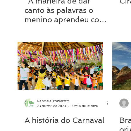
“A maneira de dar
Cir
canto às palavras o
menino aprendeu com
os passarinhos”.
Gabriela Traversim
23 de fev. de 2023
2 min de leitura
A história do Carnaval
Bra
ori