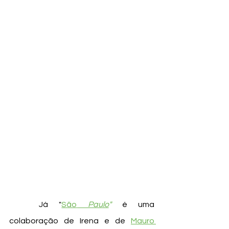
	Já "
São
 Paulo
"
 é uma 
colaboração de Irena e de 
Mauro 