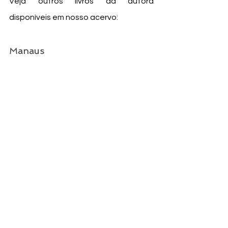
Veja outros livros da autora 
disponíveis em nosso acervo: 
Manaus