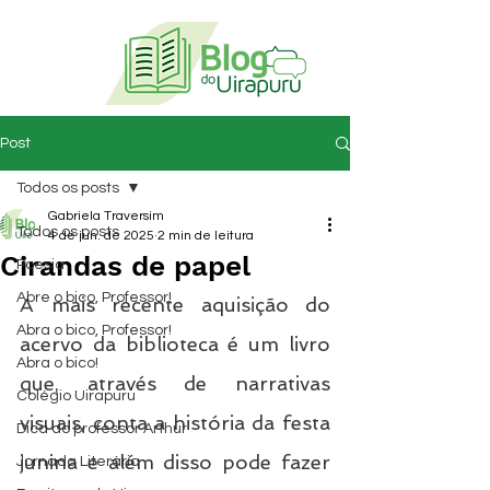
Post
Todos os posts
Gabriela Traversim
Todos os posts
4 de jun. de 2025
2 min de leitura
Cirandas de papel
Poesia
Abre o bico, Professor!
A mais recente aquisição do 
Abra o bico, Professor!
acervo da biblioteca é um livro 
Abra o bico!
que, através de narrativas 
Colégio Uirapuru
visuais, conta a história da festa 
Dica do professor Arthur
junina e além disso pode fazer 
Jornada Literária