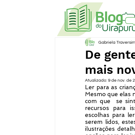
Gabriela Traversi
De gente
mais no
Atualizado:
9 de nov. de 
Ler para as crian
Mesmo que elas nã
com que  se sinta
recursos para is
escolhas para le
serem lidos, este
ilustrações deta