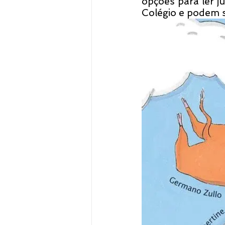
opções para ler j
Colégio e podem s