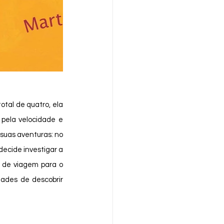
otal de quatro, ela 
pela velocidade e 
silêncio desse meio de transporte, Marta decide aprender a pedalar. E essa é a primeira de suas aventuras: no 
decide investigar a 
a de viagem para o 
dades de descobrir 