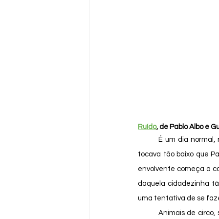
Ruído
, de Pablo Albo e Gu
	É um dia normal, na história de Patrícia. Ela vive em uma cidade silenciosa, mas neste dia, a música 
tocava tão baixo que Pa
envolvente começa a co
daquela cidadezinha tão
uma tentativa de se faze
	Animais de circo, sirenes, batuques, chá-chá-chás, buzinas e todo barulho que se tem conhecimento 