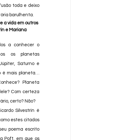
usão toda e deixo 
tória barulhenta.
 a vida em outros 
rin e Mariana 
os os planetas 
Júpiter, Saturno e 
o é mais planeta… 
onhece? Planeta 
 dele? Com certeza 
rio, certo? Não? 
cardo Silvestrin é 
como estes citados 
eu poema escrito 
a Poft, em que os 