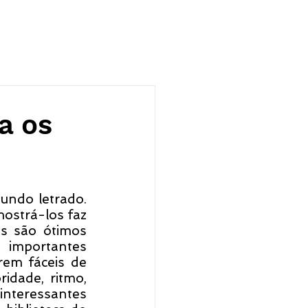
a os
ndo letrado. 
strá-los faz 
s são ótimos 
 importantes 
em fáceis de 
idade, ritmo, 
nteressantes 