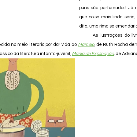
puns são perfumados! Já n
que coisa mais linda seria,
dita, uma rima se emendaria.
	As ilustrações do livro são de Mariana 
cida no meio literário por dar vida ao 
Marcelo
, de Ruth Rocha dentr
ssico da literatura infanto-juvenil, 
Mania de Explicação
,
de Adriana