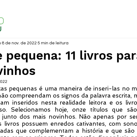
m
8 de nov. de 2022
5 min de leitura
 pequena: 11 livros par
vinhos
2022
ças pequenas é uma maneira de inseri-las no mu
o compreendam os signos da palavra escrita, mo
m inseridos nesta realidade leitora e os livro
so. Selecionamos hoje, onze títulos que são
r junto dos mais novinhos. Não apenas por ser
s livros possuem enredos cativantes, com sonor
lhadas que complementam a história e que são i