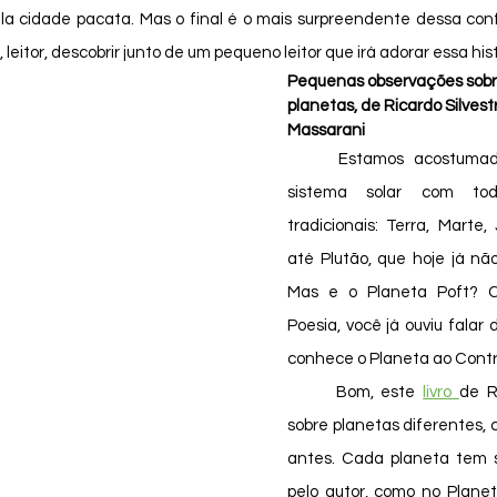
a cidade pacata. Mas o final é o mais surpreendente dessa conf
, leitor, descobrir junto de um pequeno leitor que irá adorar essa his
Pequenas observações sobre
planetas, de Ricardo Silvest
Massarani
	Estamos acostumados a conhecer o 
sistema solar com tod
tradicionais: Terra, Marte, 
até Plutão, que hoje já nã
Mas e o Planeta Poft? C
Poesia, você já ouviu falar
conhece o Planeta ao Contrá
	Bom, este 
livro 
de Ri
sobre planetas diferentes, 
antes. Cada planeta tem s
pelo autor, como no Planet