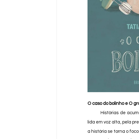
O caso do bolinho e O g
	Histórias de acumulação são bastante apreciadas pelas crianças pequenas. Pelo ritmo sonoro ao ser 
lida em voz alta, pela pr
a história se torna o foco