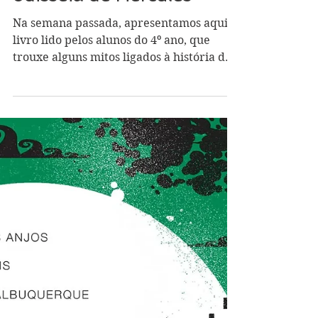
Gabriela Traversim
10 de set. de 2025
2 min de leitura
Do Sítio do Pica-Pau
Amarelo ao Olimpo: a
odisseia de Hércules
Na semana passada, apresentamos aqui o
livro lido pelos alunos do 4º ano, que
trouxe alguns mitos ligados à história do
nosso país....