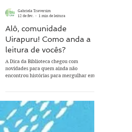
Gabriela Traversim
12 de fev.
1 min de leitura
Alô, comunidade
Uirapuru! Como anda a
leitura de vocês?
A Dica da Biblioteca chegou com
novidades para quem ainda não
encontrou histórias para mergulhar em
fevereiro. Para estrear o nosso quadro de
indicações literárias, começaremos com
uma dobradinha espacial. Da série, “O