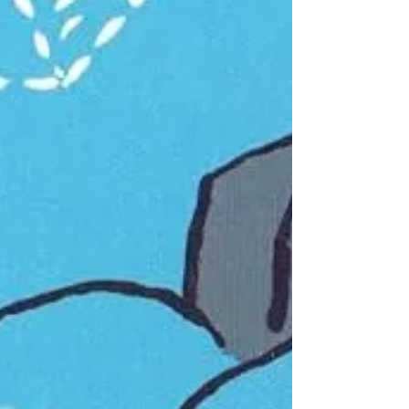
primeiro gato no espaço”, dos
estadunidenses Mac Barnett e Shawn
Harris, os livros escolhidos contam a
história do felino astronauta em busca de
uma pizza quase impossível e uma sopa
da perdição. E para quem não consegue
ficar longe de uma boa história, a Bib