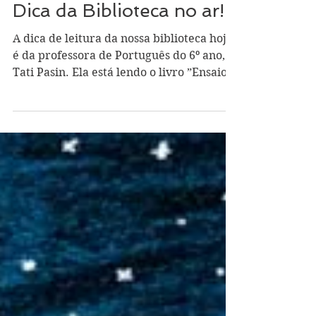
Gabriela Traversim
3 de mar.
1 min de leitura
Dica da Biblioteca no ar!
A dica de leitura da nossa biblioteca hoje
é da professora de Português do 6º ano,
Tati Pasin. Ela está lendo o livro ”Ensaio
sobre a cegueira”, do autor José
Saramago, que ela recomenda para o
pessoal do Ensino Médio, para os colegas
da escola e para pais e mães dos
estudantes do Uirapuru. Quem topa ler
com a Tati? #colegiouirapuru
#bibliotecaUirapuru #dicadeleitura
#formaçãodeleitores