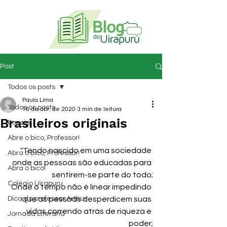
Post
Todos os posts
Paula Lima
Todos os posts
16 de abr. de 2020
3 min de leitura
Brasileiros originais
Poesia
Abre o bico, Professor!
"Tendo nascido em uma sociedade 
Abra o bico, Professor!
onde as pessoas são educadas para 
Abra o bico!
sentirem-se parte do todo;
Colégio Uirapuru
Onde o tempo não é linear impedindo 
Dica do professor Arthur
que as pessoas desperdicem suas 
vidas correndo atrás de riqueza e 
Jornada Literária
poder;