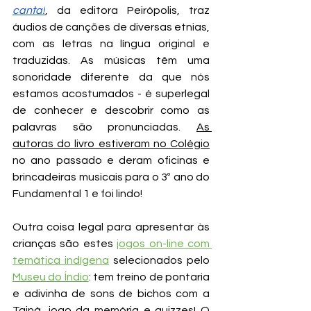
canta!
, da editora Peirópolis, traz 
áudios de 
canções de diversas etnias, 
com as letras na língua original e 
traduzidas. As músicas têm uma 
sonoridade diferente da que nós 
estamos acostumados - é superlegal 
de conhecer e descobrir como as 
palavras são pronunciadas. 
As 
autoras do livro estiveram no Colégio
no ano passado e deram oficinas e 
brincadeiras musicais para o 3º ano do 
Fundamental 1 e foi lindo!
Outra coisa legal para apresentar às 
crianças são estes 
jogos on-line com 
temática indígena
 selecionados pelo 
Museu do Índio
: tem treino de pontaria 
e adivinha de sons de bichos com a 
Tainá, jogo da memória e quizzes! O 