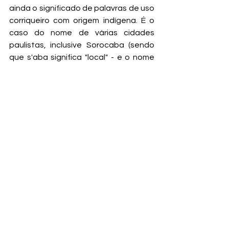
ainda o significado de palavras de uso 
corriqueiro com origem indígena. É o 
caso do nome de várias cidades 
paulistas, inclusive Sorocaba (sendo 
que s'aba significa "local" - e o nome 
da nossa cidade quer dizer Local da 
terra rompida - ou rasgada, como 
muitos de vocês já devem saber!).