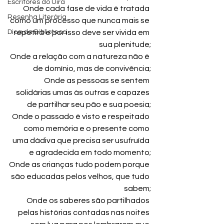
Escritores do Uira
Onde cada fase de vida é tratada 
Resenha Literária
como um processo que nunca mais se 
Dica da Biblioteca
repetirá e por isso deve ser vivida em 
sua plenitude;
Onde a relação com a natureza não é 
de domínio, mas de convivência;
Onde as pessoas se sentem 
solidárias umas às outras e capazes 
de partilhar seu pão e sua poesia;
Onde o passado é visto e respeitado 
como memória e o presente como 
uma dádiva que precisa ser usufruída 
e agradecida em todo momento;
Onde as crianças tudo podem porque 
são educadas pelos velhos, que tudo 
sabem;
Onde os saberes são partilhados 
pelas histórias contadas nas noites 