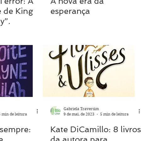
Terror: A
A nova era da
e de King
esperança
y”.
Gabriela Traversim
5 min de leitura
9 de mai. de 2023
5 min de leitura
 sempre:
Kate DiCamillo: 8 livros
e
da autora para