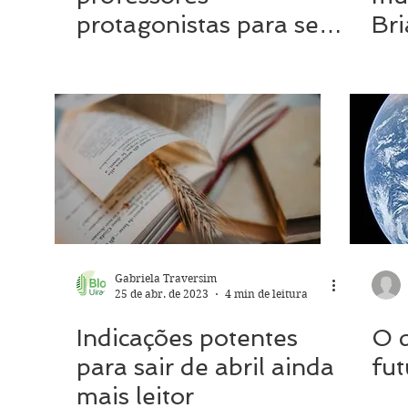
protagonistas para se
Bri
inspirar
Gabriela Traversim
25 de abr. de 2023
4 min de leitura
Indicações potentes
O 
para sair de abril ainda
fut
mais leitor