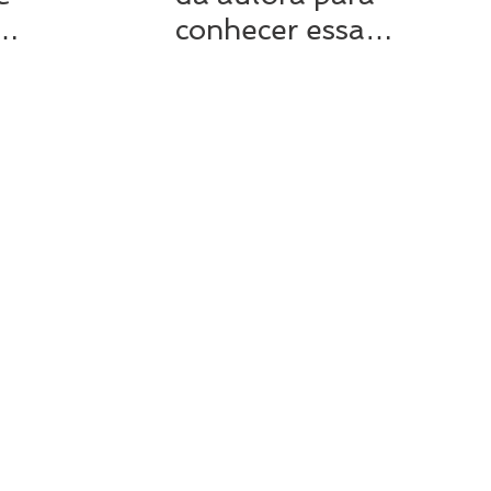
conhecer essa
da
contadora de histórias