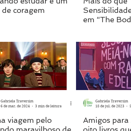
ando estudar é um
Mais do que 
o de coragem
Sensibilidad
em “The Bod
Gabriela Traversim
Gabriela Traversim
6 de mar. de 2024
3 min de leitura
18 de jul. de 2023
a viagem pelo
Amigos para
ndo maravilhoso de
oito livros qu