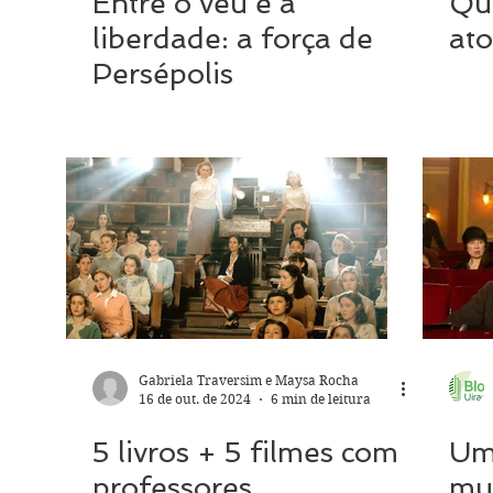
Entre o véu e a
Qu
liberdade: a força de
at
Persépolis
Gabriela Traversim e Maysa Rocha
16 de out. de 2024
6 min de leitura
5 livros + 5 filmes com
Um
professores
mu