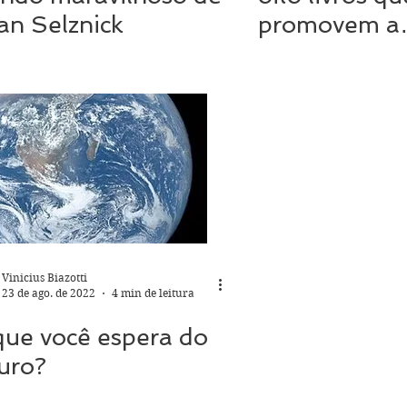
an Selznick
promovem a
importância 
amizade
Vinicius Biazotti
23 de ago. de 2022
4 min de leitura
que você espera do
uro?