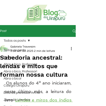
Post
Todos os posts
Gabriela Traversim
Todos os posts
3 de set. de 2025
2 min de leitura
Sabedoria ancestral:
Poesia
lendas e mitos que
Abre o bico, Professor!
Abra o bico, Professor!
formam nossa cultura
Abra o bico!
 Os alunos do 4º ano iniciaram, 
Colégio Uirapuru
neste último mês, a leitura do 
Dica do professor Arthur
livro 
Lendas e mitos dos índios 
Jornada Literária