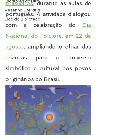
Escritores do Uira
brasileiros
, durante as aulas de 
Resenha Literária
português. A atividade dialogou 
Dica da Biblioteca
com a celebração do 
Dia 
Nacional do Folclore, em 22 de 
agosto
, ampliando o olhar das 
crianças para o universo 
simbólico e cultural dos povos 
originários do Brasil.