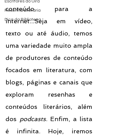
Escritores do Uira
conteúdo para a 
Resenha Literária
Dica da Biblioteca
internet...Seja em vídeo, 
texto ou até áudio, temos 
uma variedade muito ampla 
de produtores de conteúdo 
focados em literatura, com 
blogs, páginas e canais que 
exploram resenhas e 
conteúdos literários, além 
dos 
podcasts
. Enfim, a lista 
é infinita. Hoje, iremos 