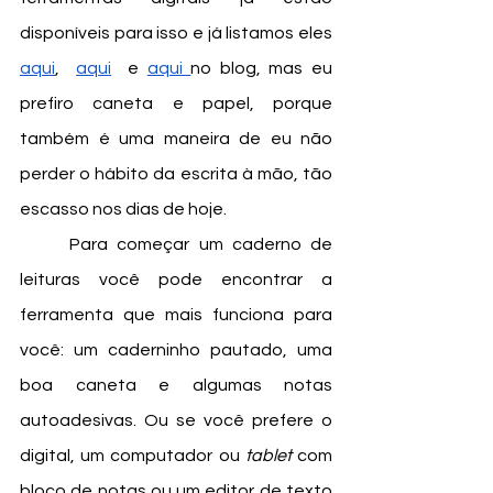
disponíveis para isso e já listamos eles 
aqui
,  
aqui
  e 
aqui 
no blog, mas eu 
prefiro caneta e papel, porque 
também é uma maneira de eu não 
perder o hábito da escrita à mão, tão 
escasso nos dias de hoje. 
	Para começar um caderno de 
leituras você pode encontrar a 
ferramenta que mais funciona para 
você: um caderninho pautado, uma 
boa caneta e algumas notas 
autoadesivas. Ou se você prefere o 
digital, um computador ou 
tablet 
com 
bloco de notas ou um editor de texto 