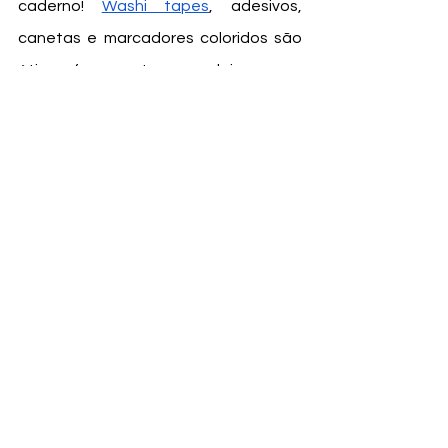
caderno! 
Washi tapes
, adesivos, 
canetas e marcadores coloridos são 
ótimas ferramentas para deixar o seu 
caderno com a sua cara. Você pode 
imprimir pequenas capas de livros e 
colar antes de preencher as resenhas 
e observações, para deixar o caderno 
ainda mais ilustrado e organizado. E se 
você gosta de anotar ao longo da 
leitura, algumas 
“flags” adesivas
podem organizar os destaques do 
livro por cores e deixar ainda mais fácil 
de anotar os registros depois. Veja os 
exemplos: 