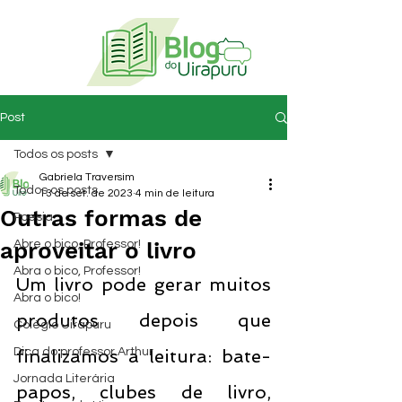
Post
Todos os posts
Gabriela Traversim
Todos os posts
13 de set. de 2023
4 min de leitura
Outras formas de
Poesia
aproveitar o livro
Abre o bico, Professor!
Abra o bico, Professor!
Um livro pode gerar muitos 
Abra o bico!
produtos depois que 
Colégio Uirapuru
Dica do professor Arthur
finalizamos a leitura: bate-
Jornada Literária
papos, clubes de livro, 