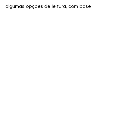
algumas opções de leitura, com base 
no seu gosto literário. O Cabeceira 
tem um layout bem legal e que não 
mostra anúncios ou recursos de 
interação com outros usuários e pode 
ser o aplicativo perfeito para as 
pessoas que não gostam de serem 
incomodadas durante a leitura. 