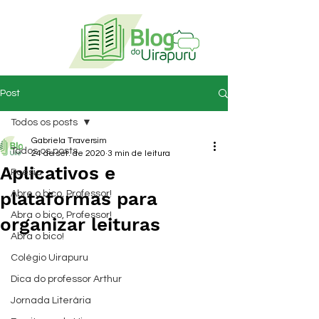
Post
Todos os posts
Gabriela Traversim
Todos os posts
24 de set. de 2020
3 min de leitura
Aplicativos e
Poesia
plataformas para
Abre o bico, Professor!
Abra o bico, Professor!
organizar leituras
Abra o bico!
Colégio Uirapuru
Dica do professor Arthur
Jornada Literária