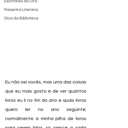
Escritores do Uira
Resenha Literária
Dica da Biblioteca
Eu não sei vocês, mas uma das coisas 
que eu mais gosto é de ver quantos 
livros eu li no fim do ano e quais livros 
quero ler no ano seguinte; 
normalmente a minha pilha de livros 
para serem lidos, só cresce a cada 