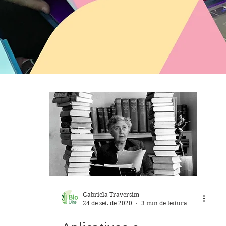
Gabriela Traversim
24 de set. de 2020
3 min de leitura