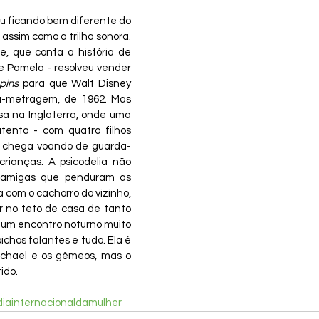
u ficando bem diferente do 
 assim como a trilha sonora. 
, que conta a história de 
e Pamela - resolveu vender 
pins
 para que Walt Disney 
ga-metragem, de 1962. Mas 
sa na Inglaterra, onde uma 
tenta - com quatro filhos 
 chega voando de guarda-
rianças. A psicodelia não 
 amigas que penduram as 
 com o cachorro do vizinho, 
r no teto de casa de tanto 
e um encontro noturno muito 
ichos falantes e tudo. Ela é 
chael e os gêmeos, mas o 
tido.
diainternacionaldamulher