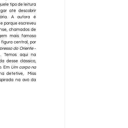
ele tipo de leitura 
gar até descobrir 
ria. A autora é 
 porque escreveu 
ense, chamados de 
agem mais famoso 
figura central, por 
presso do Oriente
 - 
. Temos aqui na 
a desse clássico, 
o. Em 
Um corpo na 
ma detetive,  Miss 
spirada na avó da 