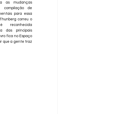
tra as mudanças 
a compilação de 
entais para essa 
hunberg correu o 
reconhecida 
 das principais 
ivro fica no Espaço 
ir que a gente traz 