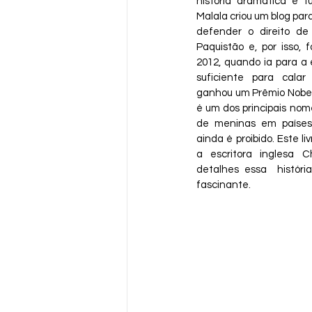
história dramática e t
Malala criou um blog para
defender o direito de
Paquistão e, por isso,
2012, quando ia para a 
suficiente para calar 
ganhou um Prêmio Nobel 
é um dos principais no
de meninas em países 
ainda é proibido. Este li
a escritora inglesa C
detalhes essa  história
fascinante.