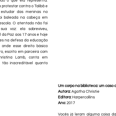
udo o que ela representa: 
 protestar contra o Talibã e 
 estudar das meninas no 
 foi baleada na cabeça em 
escola. O atentado não foi 
sua voz: ela sobreviveu, 
da Paz aos 17 anos e hoje 
mes na defesa da educação 
onde esse direito básico 
vro, escrito em parceira com 
hristina Lamb, conta em 
 tão inacreditável quanto 
Um corpo na biblioteca: um caso 
Autora: 
Agatha Christie
Editora: 
Harpercollins
Ano: 
2017
Vocês já leram alguma coisa da