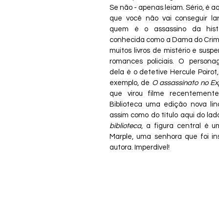
Se não - apenas leiam. Sério, é aqu
que você não vai conseguir lar
quem é o assassino da histó
conhecida como a Dama do Crime
muitos livros de mistério e susp
romances policiais. O person
dela é o detetive Hercule Poirot, 
exemplo, de 
O assassinato no Ex
que virou filme recentemente
Biblioteca uma edição nova lind
assim como do título aqui do lad
biblioteca
, a figura central é u
Marple, uma senhora que foi in
autora. Imperdível!