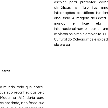
escolar para protestar con
climáticas, o título faz um
informações científicas fundam
discussão. A imagem de Greta T
mundo e hoje ela é 
internacionalmente como uma
ativistas pelo meio ambiente. O l
Cultural do Colégio, mas é só ped
ele pra cá.
Letras
no mundo todo que entrou 
que são reconhecidas pelo 
 Madonna. Até daria para 
celebridade, não fosse sua 