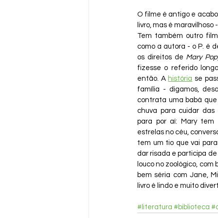
O filme é antigo e acabo
livro, mas é maravilhoso -
Tem também outro filme
como a autora - o P. é d
os direitos de 
Mary Pop
fizesse o referido lon
então. A 
história
 se pas
família - digamos, desa
contrata uma babá que
chuva para cuidar das c
para por aí: Mary tem
estrelas no céu, conversa
tem um tio que vai para
dar risada e participa d
louco no zoológico, com b
bem séria com Jane, Mi
livro é lindo e muito diver
#literatura
#biblioteca
#