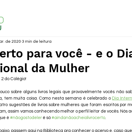
ar. de 2020
3 min de leitura
certo para você - e o Di
ional da Mulher
2 do Colégio!
pouco sobre alguns livros legais que provavelmente vocês não s
lha, tem muita coisa. Como nesta semana é celebrado o 
Dia Inter
ro sugestões de livros sobre mulheres que foram escritos por m
m, assim vamos conhecendo melhor o perfil leitor de vocês. Nós a
ue é 
#nãogostodeler
 é só 
#aindanãoacheiolivrocerto
. 
ixo, passem aqui na Biblioteca pra conhecer o acervo e, caso que