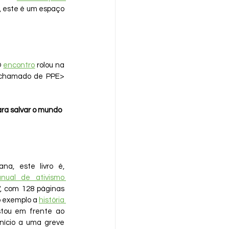
, este é um espaço 
 
encontro
 rolou na 
o chamado de PPE> 
ara salvar o mundo
ana, este livro é, 
ual de ativismo 
", com 128 páginas 
 exemplo a 
história 
tou em frente ao 
nício a uma greve 