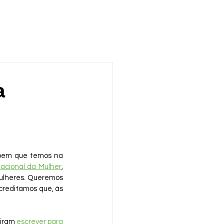
a
abem que temos na 
nacional da Mulher
, 
ulheres. Queremos 
creditamos que, às 
iram 
escrever para 