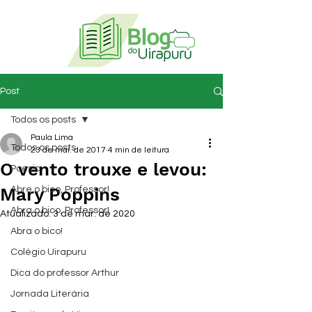
Post
Todos os posts
Paula Lima
Todos os posts
23 de mai. de 2017
4 min de leitura
O vento trouxe e levou:
Poesia
Mary Poppins
Abre o bico, Professor!
Abra o bico, Professor!
Atualizado:
3 de mar. de 2020
Abra o bico!
Colégio Uirapuru
Dica do professor Arthur
Jornada Literária