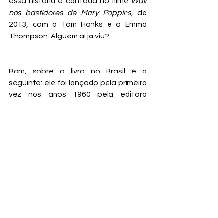
essa história é contada no filme 
Walt 
nos bastidores de Mary Poppins,
 de 
2013, com o Tom Hanks e a Emma 
Thompson. Alguém aí já viu?
Bom, sobre o livro no Brasil é o 
seguinte: ele foi lançado pela primeira 
vez nos anos 1960 pela editora 
Record e ainda há alguns disponíveis 
na 
Estante Virtual
. A edição mais 
nova, porém, é a de 2014, da extinta 
editora Cosac Naify. As ilustrações 
que usamos aqui no post são as 
dessa versão e foram criadas pelo 
estilista Ronaldo Fraga, que mandou 
bordar os desenhos depois de 
prontos! O que aparece no livro são 
fotografias tratadas desses 