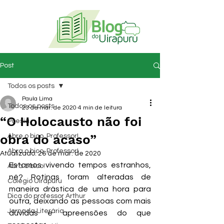
Post
Todos os posts
Paula Lima
Todos os posts
23 de mar. de 2020
4 min de leitura
“O Holocausto não foi
Poesia
obra do acaso”
Abre o bico, Professor!
Abra o bico, Professor!
Atualizado:
26 de mar. de 2020
Estamos vivendo tempos estranhos, 
Abra o bico!
né? Rotinas foram alteradas de 
Colégio Uirapuru
maneira drástica de uma hora para 
Dica do professor Arthur
outra, deixando as pessoas com mais 
Jornada Literária
dúvidas e apreensões do que 