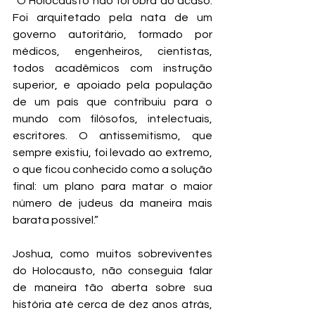
“O Holocausto não foi obra do acaso. 
Foi arquitetado pela nata de um 
governo autoritário, formado por 
médicos, engenheiros, cientistas, 
todos acadêmicos com instrução 
superior, e apoiado pela população 
de um país que contribuiu para o 
mundo com filósofos, intelectuais, 
escritores. O antissemitismo, que 
sempre existiu, foi levado ao extremo, 
o que ficou conhecido como a solução 
final: um plano para matar o maior 
número de judeus da maneira mais 
barata possível.”
Joshua, como muitos sobreviventes 
do Holocausto, não conseguia falar 
de maneira tão aberta sobre sua 
história até cerca de dez anos atrás, 