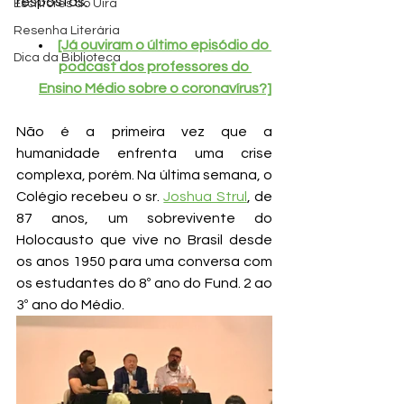
respostas.
Escritores do Uira
Resenha Literária
[Já ouviram o último episódio do 
Dica da Biblioteca
podcast dos professores do 
Ensino Médio sobre o coronavírus?]
Não é a primeira vez que a 
humanidade enfrenta uma crise 
complexa, porém. Na última semana, o 
Colégio recebeu o sr. 
Joshua Strul
, de 
87 anos, um sobrevivente do 
Holocausto que vive no Brasil desde 
os anos 1950 para uma conversa com 
os estudantes do 8º ano do Fund. 2 ao 
3º ano do Médio.