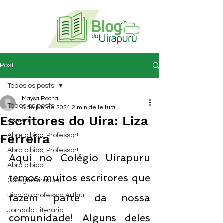
Post
Todos os posts
Maysa Rocha
Todos os posts
5 de jun. de 2024
2 min de leitura
Escritores do Uira: Liza
Poesia
Ferreira
Abre o bico, Professor!
Abra o bico, Professor!
Aqui no Colégio Uirapuru 
Abra o bico!
temos muitos escritores que 
Colégio Uirapuru
Dica do professor Arthur
fazem parte da nossa 
Jornada Literária
comunidade! Alguns deles 