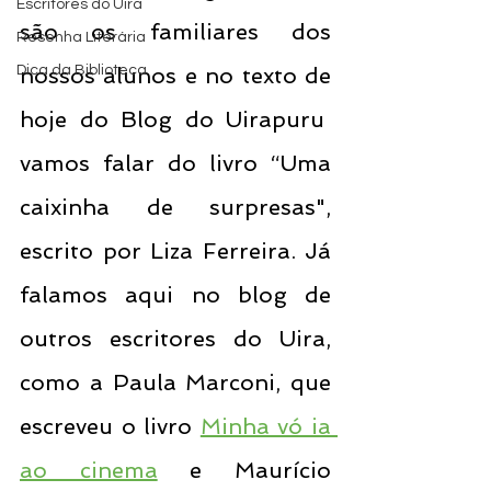
Escritores do Uira
são os familiares dos 
Resenha Literária
Dica da Biblioteca
nossos alunos e no texto de 
hoje do Blog do Uirapuru  
vamos falar do livro “Uma 
caixinha de surpresas", 
escrito por Liza Ferreira. Já 
falamos aqui no blog de 
outros escritores do Uira, 
como a Paula Marconi, que 
escreveu o livro 
Minha vó ia 
ao cinema
 e Maurício 