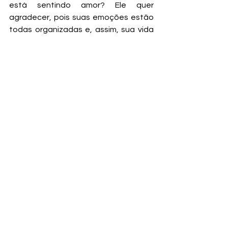
está sentindo amor? Ele quer 
agradecer, pois suas emoções estão 
todas organizadas e, assim, sua vida 
fica muito melhor. 
E você, sabe dizer o que está 