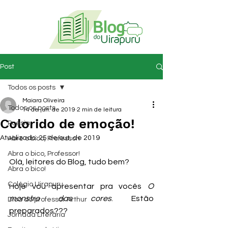
Post
Todos os posts
Maiara Oliveira
Todos os posts
14 de jun. de 2019
2 min de leitura
Colorido de emoção!
Poesia
Atualizado:
25 de out. de 2019
Abre o bico, Professor!
Abra o bico, Professor!
Olá, leitores do Blog, tudo bem?
Abra o bico!
Colégio Uirapuru
Hoje vou apresentar pra vocês 
O 
monstro das cores
. Estão 
Dica do professor Arthur
preparados???
Jornada Literária