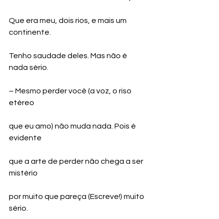
Que era meu, dois rios, e mais um 
continente.
Tenho saudade deles. Mas não é 
nada sério.
– Mesmo perder você (a voz, o riso 
etéreo
que eu amo) não muda nada. Pois é 
evidente
que a arte de perder não chega a ser 
mistério
por muito que pareça (Escreve!) muito 
sério.