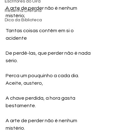
Escritores do Uira
A arte de perder não é nenhum 
Resenha Literária
mistério;
Dica da Biblioteca
Tantas coisas contêm em si o 
acidente
De perdê-las, que perder não é nada 
sério.
Perca um pouquinho a cada dia. 
Aceite, austero,
A chave perdida, a hora gasta 
bestamente.
A arte de perder não é nenhum 
mistério.