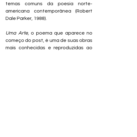
temas comuns da poesia norte-
americana contemporânea (Robert 
Dale Parker, 1988).
Uma Arte
, o poema que aparece no 
começo do post, é uma de suas obras 
mais conhecidas e reproduzidas ao 
redor do mundo. Há referências a ele 
em alguns filmes de Hollywood, e ele 
certamente toca muitos leitores, uma 
vez que a questão da perda é 
universal e inerente ao humano. O livro 
Poemas Escolhidos De Elizabeth 
Bishop
 estará disponível em breve na 
nossa biblioteca, enquanto isso, 
alguns poemas estão disponíveis 
aqui
.
Em seu centésimo sétimo aniversário, 
o conselho mais bonito que Elizabeth 