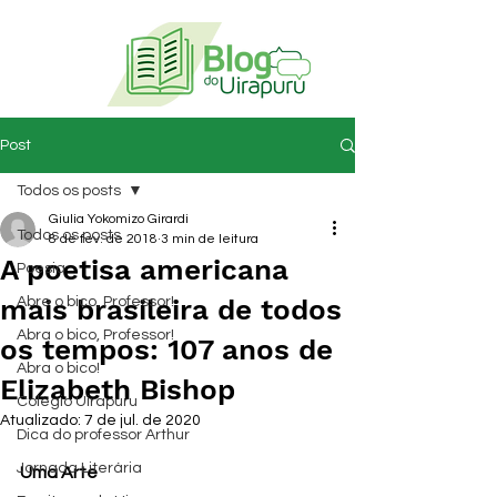
Post
Todos os posts
Giulia Yokomizo Girardi
Todos os posts
8 de fev. de 2018
3 min de leitura
A poetisa americana
Poesia
mais brasileira de todos
Abre o bico, Professor!
Abra o bico, Professor!
os tempos: 107 anos de
Abra o bico!
Elizabeth Bishop
Colégio Uirapuru
Atualizado:
7 de jul. de 2020
Dica do professor Arthur
Jornada Literária
Uma Arte