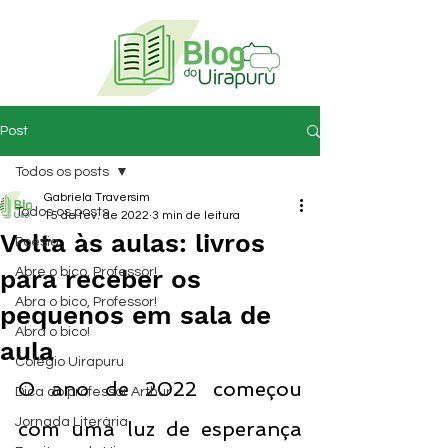
Post
Todos os posts
Gabriela Traversim
Todos os posts
15 de fev. de 2022
3 min de leitura
Volta às aulas: livros
Poesia
para receber os
Abre o bico, Professor!
Abra o bico, Professor!
pequenos em sala de
Abra o bico!
aula
Colégio Uirapuru
O ano de 2022 começou 
Dica do professor Arthur
Jornada Literária
com uma luz de esperança 