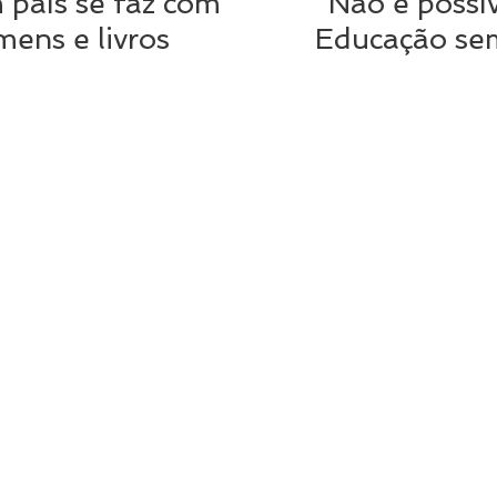
país se faz com
“Não é possív
ens e livros
Educação se