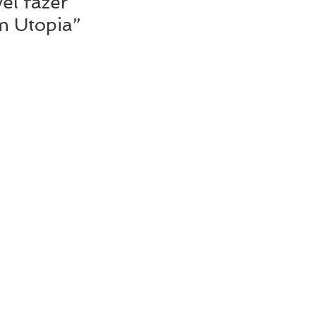
el fazer
m Utopia”