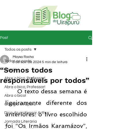
Post
Todos os posts
Maysa Rocha
Todos os posts
6 de nov. de 2024
5 min de leitura
“Somos todos
Poesia
responsáveis por todos”
Abre o bico, Professor!
Abra o bico, Professor!
O texto dessa semana é 
Abra o bico!
ligeiramente diferente dos 
Colégio Uirapuru
Dica do professor Arthur
anteriores: o livro escolhido 
Jornada Literária
foi “Os Irmãos Karamázov”, 