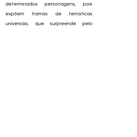
determinados personagens, pois 
expõem tramas de temáticas 
universais, que surpreende pelo 
movimentos bruscos de roteiro e por 
argumentações bem fundamentadas 
e pelos personagens que são tanto 
peculiares, quanto reconhecíveis ao 
público.