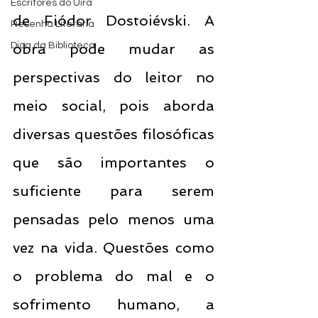
Escritores do Uira
de Fiódor Dostoiévski. A 
Resenha Literária
Dica da Biblioteca
obra pode mudar as 
perspectivas do leitor no 
meio social, pois aborda 
diversas questões filosóficas 
que são importantes o 
suficiente para serem 
pensadas pelo menos uma 
vez na vida. Questões como 
o problema do mal e o 
sofrimento humano, a 