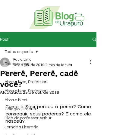
Post
Todos os posts
Paula Lima
Todos os posts
18 de jun. de 2019
2 min de leitura
Pererê, Pererê, cadê
Poesia
você?
Abre o bico, Professor!
Abra o bico, Professor!
Atualizado:
25 de out. de 2019
Abra o bico!
Como o Saci perdeu a perna? Como 
Colégio Uirapuru
conseguiu seus poderes? E como ele 
Dica do professor Arthur
nasceu?
Jornada Literária