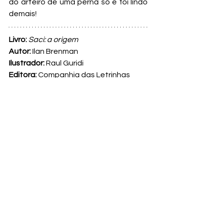
do arteiro de uma perna só e foi lindo 
demais!
Livro: 
Saci: a origem
Autor: 
Ilan Brenman
Ilustrador: 
Raul Guridi
Editora:
 Companhia das Letrinhas
Páginas:
 32
Ano: 
2017 
Ver tudo
Posts recentes