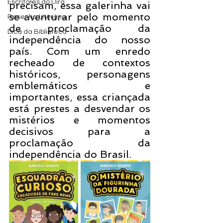
Escritores do Uira
precisam, essa galerinha vai 
se aventurar pelo momento 
Resenha Literária
de proclamação da 
Dica da Biblioteca
independência do nosso 
país. Com um enredo 
recheado de contextos 
históricos, personagens 
emblemáticos e 
importantes, essa criançada 
está prestes a desvendar os 
mistérios e momentos 
decisivos para a 
proclamação da 
independência do Brasil.