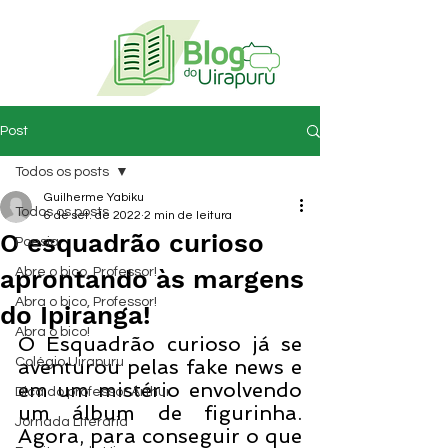
Post
Todos os posts
Guilherme Yabiku
Todos os posts
6 de set. de 2022
2 min de leitura
O esquadrão curioso
Poesia
aprontando às margens
Abre o bico, Professor!
Abra o bico, Professor!
do Ipiranga!
Abra o bico!
O Esquadrão curioso já se 
Colégio Uirapuru
aventurou pelas fake news e 
em um mistério envolvendo 
Dica do professor Arthur
um álbum de figurinha. 
Jornada Literária
Agora, para conseguir o que 