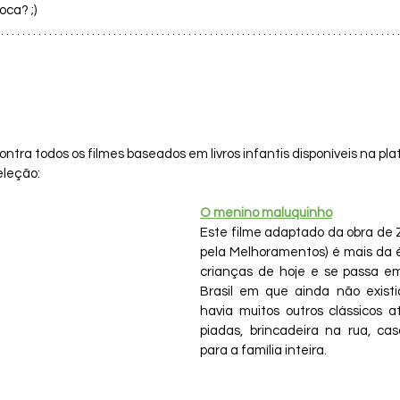
oca? ;)
ontra todos os filmes baseados em livros infantis disponíveis na pl
leção: 
O menino maluquinho
Este filme adaptado da obra de Zi
pela Melhoramentos) é mais da é
crianças de hoje e se passa 
Brasil em que ainda não existi
havia muitos outros clássicos at
piadas, brincadeira na rua, casa
para a família inteira.