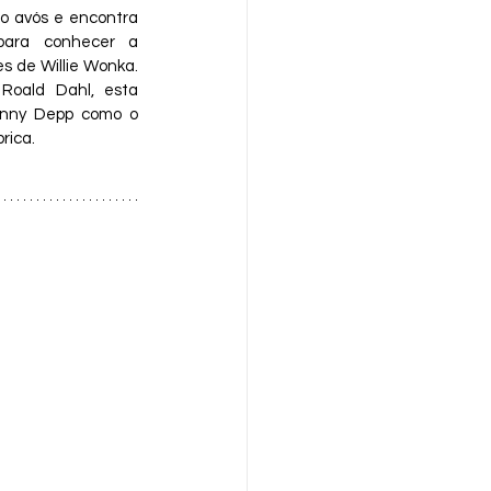
o avós e encontra 
para conhecer a 
s de Willie Wonka. 
oald Dahl, esta 
nny Depp como o 
rica.