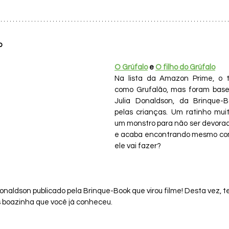
o
O Grúfalo
 e 
O filho do Grúfalo
Na lista da Amazon Prime, o tít
como Grufalão, mas foram basea
Julia Donaldson, da Brinque-Bo
pelas crianças. Um ratinho muit
um monstro para não ser devorado
e acaba encontrando mesmo com 
ele vai fazer?
onaldson publicado pela Brinque-Book que virou filme! Desta vez,
s boazinha que você já conheceu.