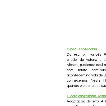
O pequeno Nicolau
Do escritor francês 
criador do Asterix, a s
Nicolau, publicada aqui 
com muito bom-hum
acontecem na vida de u
conhecemos. Neste fi
quando ele acha que sua
O corajoso ratinho Desp
Adaptação do livro 
A h