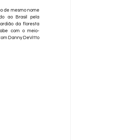
ico de mesmo nome 
o ao Brasil pela 
rdião da floresta 
acabe com o meio-
Com Danny DeVitto 