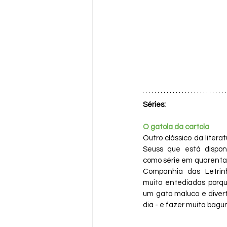
Séries:
O gatola da cartola
Outro clássico da literatu
Seuss que está disponí
como série em quarenta ep
Companhia das Letrinh
muito entediadas porqu
um gato maluco e divert
dia - e fazer muita bagu