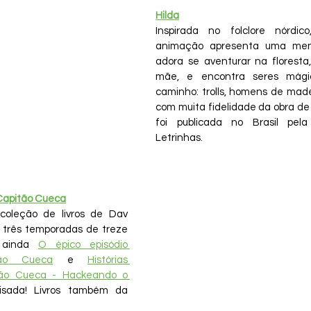
Hilda
Inspirada no folclore nórdic
animação apresenta uma meni
adora se aventurar na floresta
mãe, e encontra seres mági
caminho: trolls, homens de made
com muita fidelidade da obra de 
foi publicada no Brasil pel
Letrinhas.
 Capitão Cueca
coleção de livros de Dav 
m três temporadas de treze 
 ainda 
O épico episódio 
tão Cueca
 e 
Histórias 
tão Cueca - Hackeando o 
isada! Livros também da 