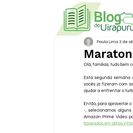
Paula Lima
3 de ab
Maraton
Olá, famílias, tudo bem 
Esta segunda semana co
vocês já fizeram com a
ajudar a enfrentar o tur
Então, para aproveitar o
-, selecionamos alguns 
Amazon Prime Video pa
baseados em obras infan