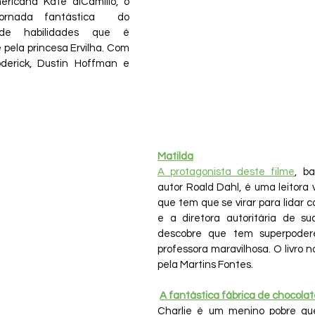
ericana Kate diCamillo, o 
ornada fantástica  do 
e habilidades que é 
pela princesa Ervilha. Com 
erick, Dustin Hoffman e 
Matilda
A protagonista deste filme
, ba
autor Roald Dahl, é uma leitora v
que tem que se virar para lidar c
e a diretora autoritária de su
descobre que tem superpoder
professora maravilhosa. O livro no
pela Martins Fontes.
A fantástica fábrica de chocola
Charlie é um menino pobre qu