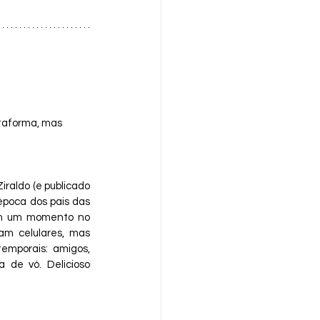
ataforma, mas 
raldo (e publicado 
poca dos pais das 
em um momento no 
am celulares, mas 
emporais: amigos, 
 de vó. Delicioso 