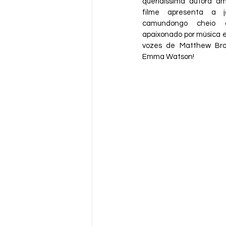
queridíssima autora am
filme apresenta a j
camundongo cheio d
apaixonado por música e 
vozes de Matthew Brod
Emma Watson!