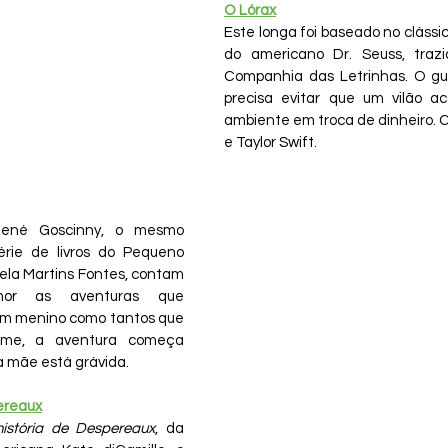
O Lórax
Este longa foi baseado no cláss
do americano Dr. Seuss, trazid
Companhia das Letrinhas. O gua
precisa evitar que um vilão 
ambiente em troca de dinheiro. 
e Taylor Swift.
René Goscinny, o mesmo 
érie de livros do Pequeno 
pela Martins Fontes, contam 
or as aventuras que 
m menino como tantos que 
lme, a aventura começa 
 mãe está grávida.
ereaux
istória de Despereaux
, da 