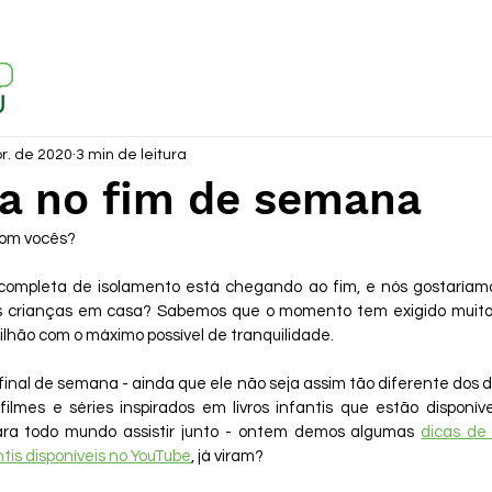
r. de 2020
3 min de leitura
a no fim de semana
com vocês? 
mpleta de isolamento está chegando ao fim, e nós gostaríamos
s crianças em casa? Sabemos que o momento tem exigido muito 
bilhão com o máximo possível de tranquilidade.
 final de semana - ainda que ele não seja assim tão diferente dos d
filmes e séries i
nspirados em livros infantis
 que estão disponíve
ra todo mundo assistir junto - ontem demos algumas 
dicas de
tis disponíveis no YouTube
, já viram?