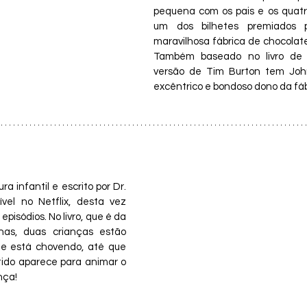
pequena com os pais e os quatr
um dos bilhetes premiados 
maravilhosa fábrica de chocolate
Também baseado no livro de R
versão de Tim Burton tem Joh
excêntrico e bondoso dono da fáb
ra infantil e escrito por Dr. 
vel no Netflix, desta vez 
isódios. No livro, que é da 
as, duas crianças estão 
e está chovendo, até que 
ido aparece para animar o 
nça! 