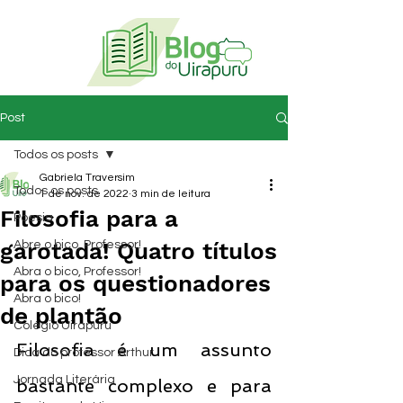
Post
Todos os posts
Gabriela Traversim
Todos os posts
1 de nov. de 2022
3 min de leitura
Filosofia para a
Poesia
garotada! Quatro títulos
Abre o bico, Professor!
Abra o bico, Professor!
para os questionadores
Abra o bico!
de plantão
Colégio Uirapuru
Filosofia é um assunto 
Dica do professor Arthur
Jornada Literária
bastante complexo e para 