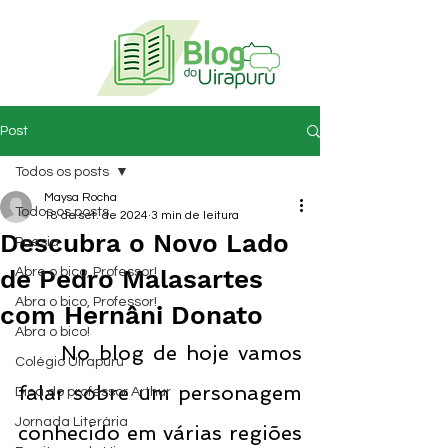
Post
Todos os posts
Maysa Rocha
Todos os posts
18 de set. de 2024
3 min de leitura
Descubra o Novo Lado
Poesia
de Pedro Malasartes
Abre o bico, Professor!
Abra o bico, Professor!
com Hernâni Donato
Abra o bico!
	No blog de hoje vamos 
Colégio Uirapuru
falar sobre um personagem 
Dica do professor Arthur
Jornada Literária
conhecido em várias regiões 