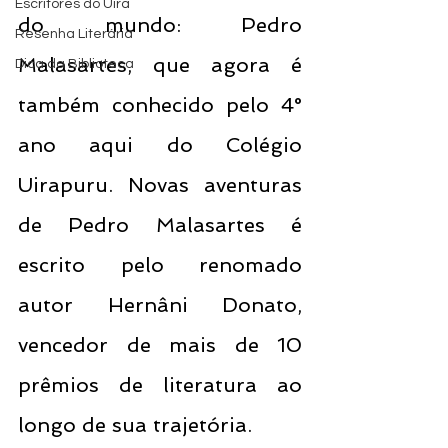
Escritores do Uira
do mundo: Pedro 
Resenha Literária
Malasartes, que agora é 
Dica da Biblioteca
também conhecido pelo 4° 
ano aqui do Colégio 
Uirapuru. Novas aventuras 
de Pedro Malasartes é 
escrito pelo renomado 
autor Hernâni Donato, 
vencedor de mais de 10 
prêmios de literatura ao 
longo de sua trajetória. 