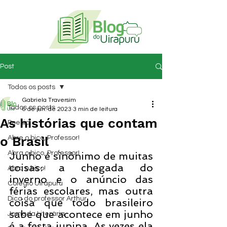
Post
Todos os posts
Gabriela Traversim
Todos os posts
6 de jun. de 2023
3 min de leitura
As histórias que contam
Poesia
o Brasil
Abre o bico, Professor!
Abra o bico, Professor!
Junho é sinônimo de muitas 
coisas: a chegada do 
Abra o bico!
inverno e o anúncio das 
Colégio Uirapuru
férias escolares, mas outra 
Dica do professor Arthur
coisa que todo brasileiro 
sabe que acontece em junho 
Jornada Literária
é a festa junina. As vezes ela 