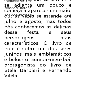
Escritores do Uira
se adianta um pouco e 
Resenha Literária
começa a aparecer em maio, 
outras vezes se estende até 
Dica da Biblioteca
julho e agosto, mas todos 
nós conhecemos as delicias 
dessa festa e seus 
personagens mais 
característicos. O livro de 
hoje é sobre um dos seres 
juninos mais emblemáticos 
e belos: o Bumba-meu-boi, 
protagonista do livro de 
Stela Barbieri e Fernando 
Vilela. 