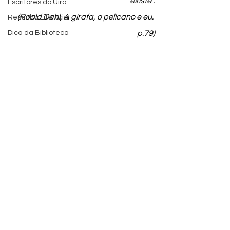
existe”.
Escritores do Uira
(Roald Dahl, A girafa, o pelicano e eu. 
Resenha Literária
Dica da Biblioteca
p.79)