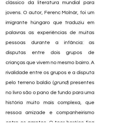
clássico da literatura mundial para 
jovens. O autor, Ferenc Molnár, foi um 
imigrante húngaro que traduziu em 
palavras as experiências de muitas 
pessoas durante a infância: as 
disputas entre dois grupos de 
crianças que vivem no mesmo bairro. A 
rivalidade entre os grupos e a disputa 
pelo terreno baldio (
grund
) presentes 
no livro são o pano de fundo para uma 
história muito mais complexa, que 
ressoa amizade e companheirismo 
entre os garotos. O teor heróico fica 
por conta do mais novinho do grupo, 