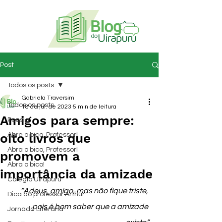
Post
Todos os posts
Gabriela Traversim
Todos os posts
18 de jul. de 2023
5 min de leitura
Amigos para sempre:
Poesia
oito livros que
Abre o bico, Professor!
Abra o bico, Professor!
promovem a
Abra o bico!
importância da amizade
Colégio Uirapuru
“Adeus, amigo, mas não fique triste, 
Dica do professor Arthur
pois é bom saber que a amizade 
Jornada Literária