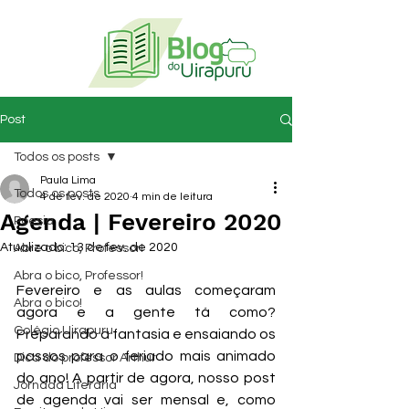
Post
Todos os posts
Paula Lima
Todos os posts
4 de fev. de 2020
4 min de leitura
Agenda | Fevereiro 2020
Poesia
Atualizado:
13 de fev. de 2020
Abre o bico, Professor!
Abra o bico, Professor!
Fevereiro e as aulas começaram 
Abra o bico!
agora e a gente tá como? 
Colégio Uirapuru
Preparando a fantasia e ensaiando os 
passos para o feriado mais animado 
Dica do professor Arthur
do ano! A partir de agora, nosso post 
Jornada Literária
de agenda vai ser mensal e, como 