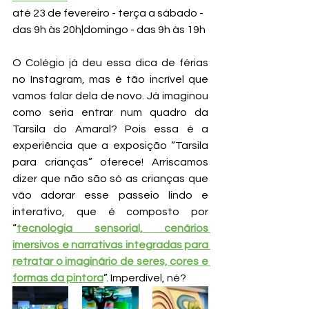
até 23 de fevereiro - terça a sábado - 
das 9h às 20h|domingo - das 9h às 19h
O Colégio já deu essa dica de férias 
no Instagram, mas é tão incrível que 
vamos falar dela de novo. Já imaginou 
como seria entrar num quadro da 
Tarsila do Amaral? Pois essa é a 
experiência que a exposição “Tarsila 
para crianças” oferece! Arriscamos 
dizer que não são só as crianças que 
vão adorar esse passeio lindo e 
interativo, que é composto por 
“
tecnologia sensorial, cenários 
imersivos e narrativas integradas para 
retratar o imaginário de seres, cores e 
formas da pintora
”. Imperdível, né?