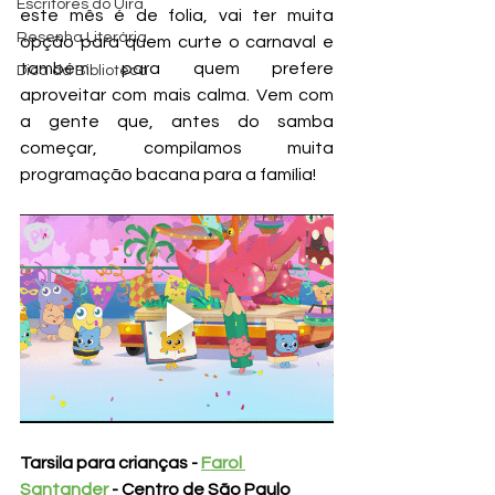
Escritores do Uira
este mês é de folia, vai ter muita 
Resenha Literária
opção para quem curte o carnaval e 
também para quem prefere 
Dica da Biblioteca
aproveitar com mais calma. Vem com 
a gente que, antes do samba 
começar, compilamos muita 
programação bacana para a família!
Tarsila para crianças - 
Farol 
Santander
 - Centro de São Paulo