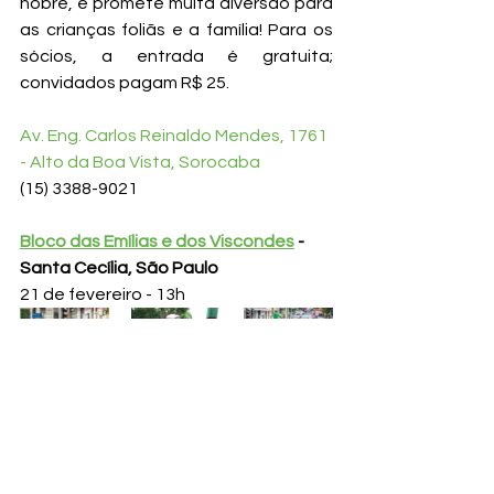
nobre, e promete muita diversão para 
as crianças foliãs e a família! Para os 
sócios, a entrada é gratuita; 
convidados pagam R$ 25. 
Av. Eng. Carlos Reinaldo Mendes, 1761 
- Alto da Boa Vista, Sorocaba
(15) 3388-9021 
Bloco das Emílias e dos Viscondes
 - 
Santa Cecília, São Paulo
21 de fevereiro - 13h
O bloco da 
Biblioteca Infantil Monteiro 
Lobato
 sai mais uma vez para desfilar 
na região de Santa Cecília, nos 