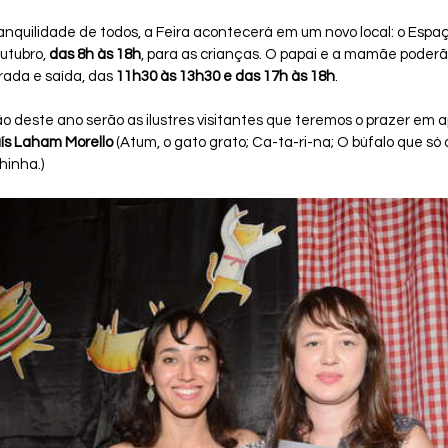
nquilidade de todos, a Feira acontecerá em um novo local: o Espaço 
utubro, 
das 8h às 18h
, para as crianças. O papai e a mamãe poderã
rada e saída, das 
11h30 às 13h30 e das 17h às 18h
.
 deste ano serão as ilustres visitantes que teremos o prazer em a
ís Laham Morello
 (Atum, o gato grato; Ca-ta-ri-na; O búfalo que só q
inha.) 