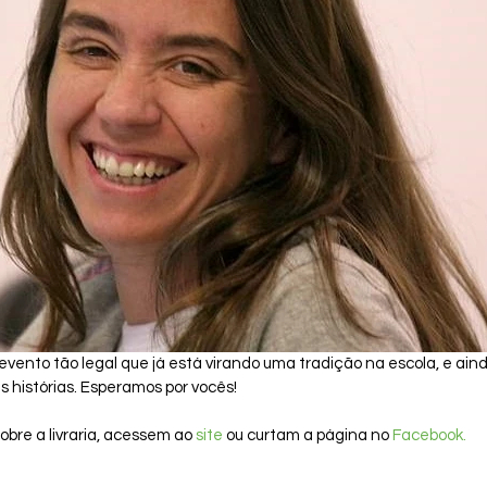
nto tão legal que já está virando uma tradição na escola, e ainda
 histórias. Esperamos por vocês!
bre a livraria, acessem ao 
site
 ou curtam a página no 
Facebook.