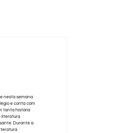
que nesta semana 
légio e conta com 
m tanta história 
literatura 
ssante. Durante a 
iteratura.