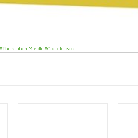
#ThaisLahamMorello
#CasadeLivros