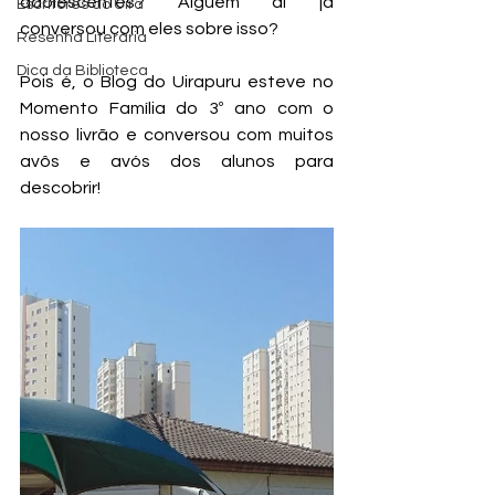
adolescentes? Alguém aí já 
Escritores do Uira
conversou com eles sobre isso? 
Resenha Literária
Dica da Biblioteca
Pois é, o Blog do Uirapuru esteve no 
Momento Família do 3º ano com o 
nosso livrão e conversou com muitos 
avôs e avós dos alunos para 
descobrir!