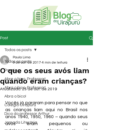
Post
Todos os posts
Paula Lima
Todos os posts
9 de out. de 2017
4 min de leitura
O que os seus avós liam
Poesia
quando eram crianças?
Abre o bico, Professor!
Abra o bico, Professor!
Atualizado:
25 de out. de 2019
Abra o bico!
Vocês já pararam para pensar no que 
Colégio Uirapuru
as crianças liam aqui no Brasil nos 
Dica do professor Arthur
anos 1940, 1950, 1960 – quando seus 
Jornada Literária
avós eram pequenos ou 