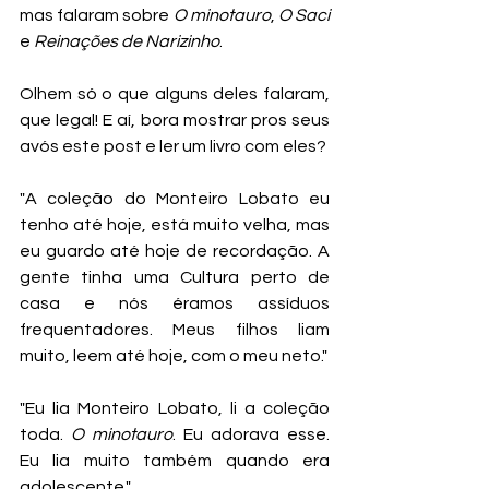
mas falaram sobre 
O minotauro
, 
O Saci
e 
Reinações de Narizinho
.
Olhem só o que alguns deles falaram, 
que legal! E aí, bora mostrar pros seus 
avós este post e ler um livro com eles?
"A coleção do Monteiro Lobato eu 
tenho até hoje, está muito velha, mas 
eu guardo até hoje de recordação. A 
gente tinha uma Cultura perto de 
casa e nós éramos assíduos 
frequentadores. Meus filhos liam 
muito, leem até hoje, com o meu neto."
"Eu lia Monteiro Lobato, li a coleção 
toda. 
O minotauro
. Eu adorava esse. 
Eu lia muito também quando era 
adolescente."