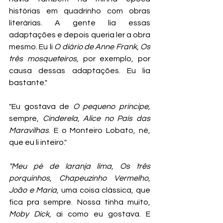
histórias em quadrinho com obras 
literárias. A gente lia essas 
adaptações e depois queria ler a obra 
mesmo. Eu li 
O diário de Anne Frank
, 
Os 
três mosqueteiros
, por exemplo, por 
causa dessas adaptações. Eu lia 
bastante."
"Eu gostava de 
O pequeno príncipe,
sempre, 
Cinderela
, 
Alice no País das 
Maravilhas
. E o Monteiro Lobato, né, 
que eu li inteiro."
"Meu pé de laranja lima
, 
Os três 
porquinhos
, 
Chapeuzinho Vermelho
, 
João e Maria
, uma coisa clássica, que 
fica pra sempre. Nossa tinha muito, 
Moby Dick
, ai como eu gostava. E 