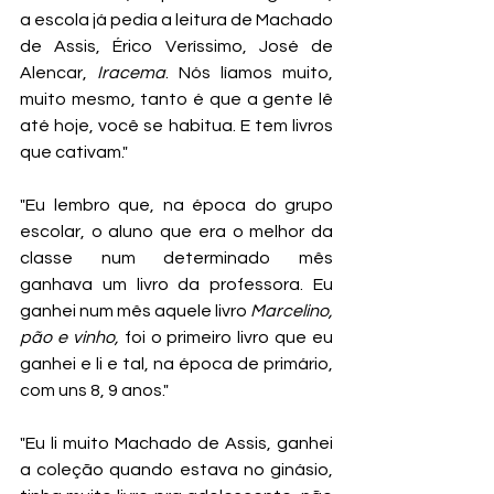
a escola já pedia a leitura de Machado 
de Assis, Érico Veríssimo, José de 
Alencar, 
Iracema
. Nós líamos muito, 
muito mesmo, tanto é que a gente lê 
até hoje, você se habitua. E tem livros 
que cativam."
"Eu lembro que, na época do grupo 
escolar, o aluno que era o melhor da 
classe num determinado mês 
ganhava um livro da professora. Eu 
ganhei num mês aquele livro 
Marcelino, 
pão e vinho,
 foi o primeiro livro que eu 
ganhei e li e tal, na época de primário, 
com uns 8, 9 anos." 
"Eu li muito Machado de Assis, ganhei 
a coleção quando estava no ginásio, 