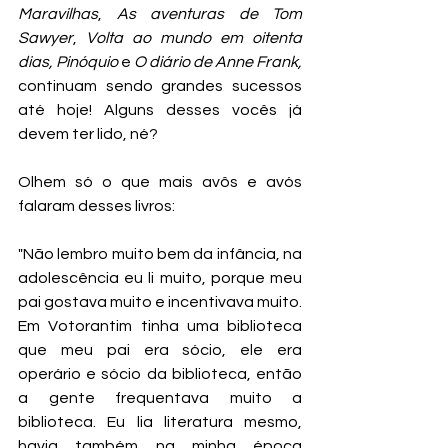
Maravilhas
, 
As aventuras de Tom 
Sawyer
, 
Volta ao mundo em oitenta 
dias, Pinóquio
 e 
O diário de Anne Frank,
continuam sendo grandes sucessos 
até hoje! Alguns desses vocês já 
devem ter lido, né? 
Olhem só o que mais avôs e avós 
falaram desses livros:
"Não lembro muito bem da infância, na 
adolescência eu li muito, porque meu 
pai gostava muito e incentivava muito. 
Em Votorantim tinha uma biblioteca 
que meu pai era sócio, ele era 
operário e sócio da biblioteca, então 
a gente frequentava muito a 
biblioteca. Eu lia literatura mesmo, 
havia também na minha época 