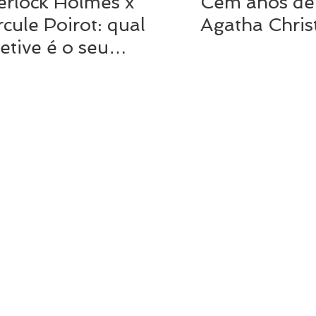
erlock Holmes x
Cem anos de 
cule Poirot: qual
Agatha Chris
etive é o seu
orito?