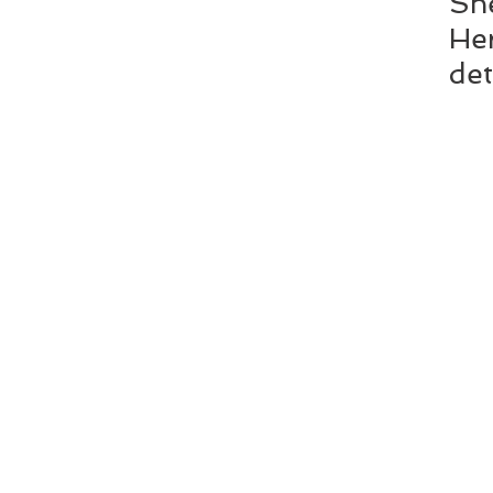
Sh
Her
det
fav