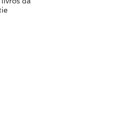
livros da
tie