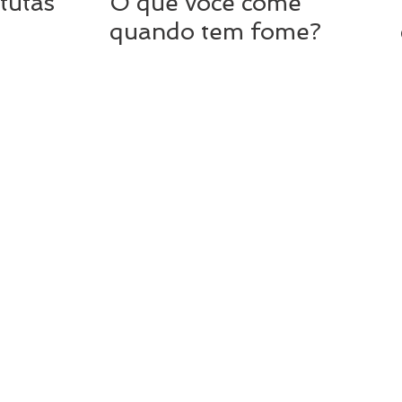
tutas
O que você come
quando tem fome?