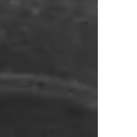
com 12 histórias envolventes do famoso
detetive inglês, é a leitura deste semestre
do