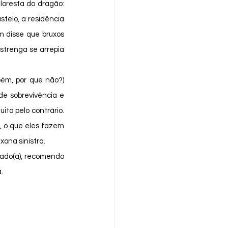
oresta do dragão: 
elo, a residência 
 disse que bruxos 
trenga se arrepia 
e sobrevivência e 
to pelo contrário. 
 o que eles fazem 
xona sinistra. 
. 