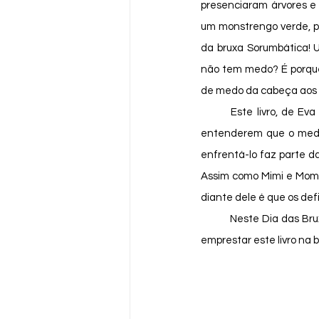
presenciaram árvores e 
um monstrengo verde, pe
da bruxa Sorumbática! 
não tem medo? É porque 
de medo da cabeça aos 
	Este livro, de Eva Furnari, é uma ótima narrativa para as crianças (e adultos também, por que não?) 
entenderem que o medo f
enfrentá-lo faz parte da
Assim como Mimi e Momô,
diante dele é que os defi
	Neste Dia das Bruxas, deixe o seu medo se libertar! E se você não estiver amedrontado(a), recomendo 
emprestar este livro na b