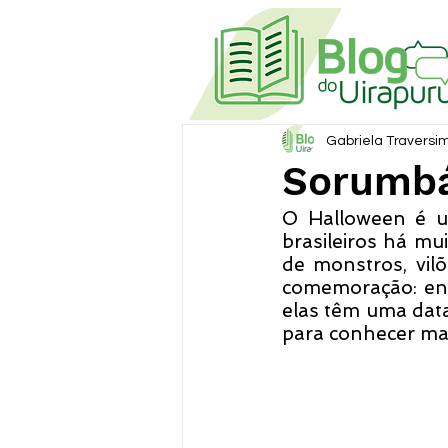
Gabriela Traversi
Sorumbá
O Halloween é um
brasileiros há mu
de monstros, vilõ
comemoração: eni
elas têm uma data
para conhecer mai