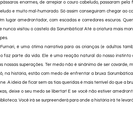
pássaros enormes, de arrepiar o couro cabeludo, passaram pela fl
ludo e muito mal-humorado. Só assim conseguiram chegar ao cast
Um lugar amedrontador, com escadas e corredores escuros. Quem
nunca visitou o castelo da Sorumbática! Até a criatura mais mons
pés. 
az parte da vida. Ele é uma reação natural do nosso instinto d
s nossas superações. Ter medo não é sinônimo de ser covarde, mui
 na história, estão com medo de enfrentar a bruxa Sorumbática,
ne. A ideia de ficar sem as tias queridas é mais terrível do que a bru
iblioteca. Você irá se surpreenderá para onde a história irá te levará