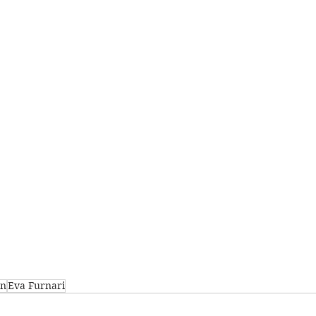
en
Eva Furnari