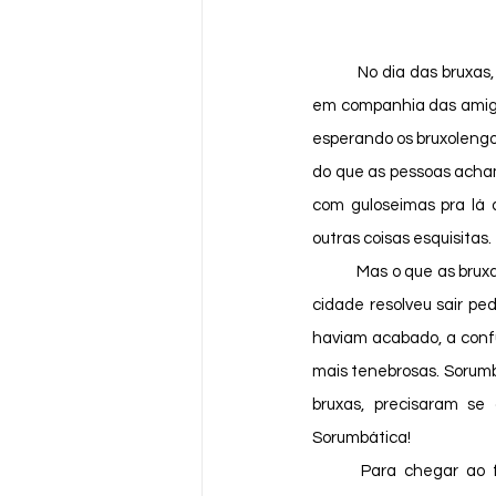
	No dia das bruxas, as bruxas saem atrás de doces? Ou será que elas ficam curtindo um filme de terror 
em companhia das amigas?
esperando os bruxolengo
do que as pessoas acham
com guloseimas pra lá 
outras coisas esquisitas. 
	Mas o que as bruxas Tamtambúzia, Tetê e Lolô não esperavam era que a bruxa mais malvada de toda a 
cidade resolveu sair pe
haviam acabado, a confu
mais tenebrosas. Sorumbá
bruxas, precisaram se
Sorumbática!
	Para chegar ao final desta história, Mimi e Momô passaram por uma noite tenebrosamente fria, 