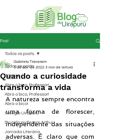
Post
Todos os posts
Gabriela Traversim
Todos os posts
5 de abr. de 2022
3 min de leitura
Quando a curiosidade
Poesia
transforma a vida
Abre o bico, Professor!
Abra o bico, Professor!
A natureza sempre encontra 
Abra o bico!
uma forma de florescer, 
Colégio Uirapuru
Dica do professor Arthur
independente das situações 
Jornada Literária
adversas. É claro que com 