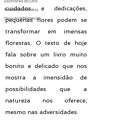
Escritores do Uira
cuidados e dedicações, 
Resenha Literária
Dica da Biblioteca
pequenas flores podem se 
transformar em imensas 
florestas. O texto de hoje 
fala sobre um livro muito 
bonito e delicado que nos 
mostra a imensidão de 
possibilidades que a 
natureza nos oferece, 
mesmo nas adversidades. 