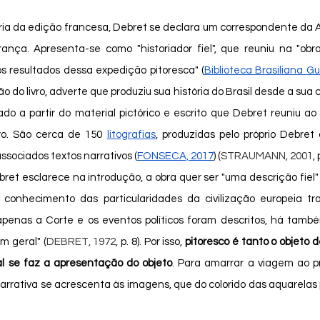
rança. Apresenta-se como "historiador fiel", que reuniu na "obra
s resultados dessa expedição pitoresca" (
Biblioteca Brasiliana Gu
o do livro, adverte que produziu sua história do Brasil desde a sua 
zado a partir do material pictórico e escrito que Debret reuniu ao
ro. São cerca de 150 
litografias
, produzidas pelo próprio Debret 
ssociados textos narrativos (
FONSECA, 2017
) (
STRAUMANN, 2001
, 
 conhecimento das particularidades da civilização europeia tr
apenas a Corte e os eventos políticos foram descritos, há também
em geral" (
DEBRET, 1972
, p. 8). Por isso, 
pitoresco é tanto o objeto d
al se faz a apresentação do objeto
. Para amarrar a viagem ao proj
a narrativa se acrescenta às imagens, que do colorido das aquarelas