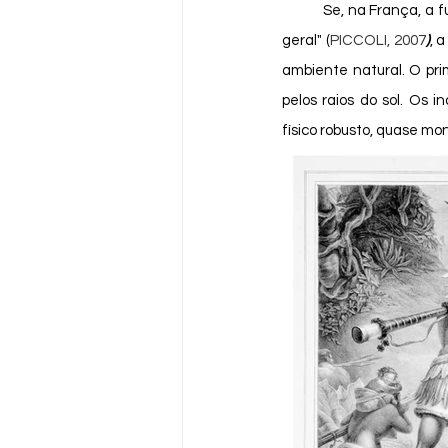
	Se, na França, a função da obra era também ensinar aos europeus sobre os "hábitos dos brasileiros em 
geral" (
PICCOLI, 2007
)
, 
ambiente natural. O pri
pelos raios do sol. Os i
físico robusto, quase mo