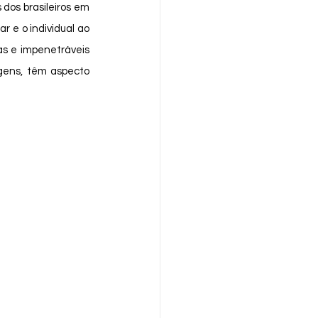
r e o individual ao 
as e impenetráveis 
agens, têm aspecto 