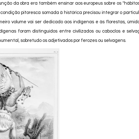
a condição pitoresca somada à histórica precisou integrar o particula
meiro volume vai ser dedicado aos indígenas e às florestas, úmid
ndígenas foram distinguidos entre civilizados ou caboclos e selv
numental, sobretudo os adjetivados por ferozes ou selvagens. 