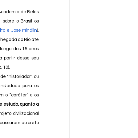
 sobre o Brasil os 
ita e José Mindlin
). 
chegada ao Rio até 
 longo dos 15 anos 
a partir desse seu 
p. 10).
ansladada para os 
 o "caráter" e os 
e estudo, quanto a 
eto civilizacional 
 passaram ao preto 