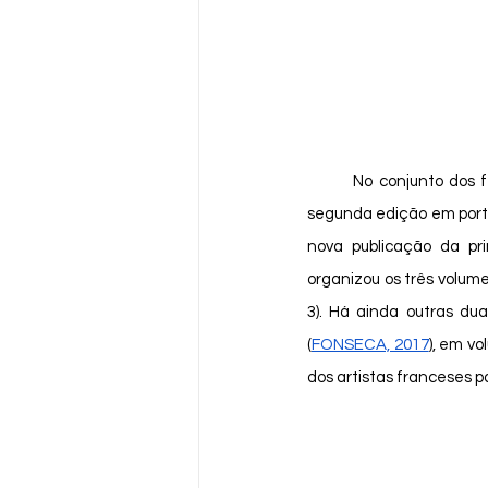
	No conjunto dos festejos do Sesquicentenário da Independência do Brasil, em 1972, encontramos a 
segunda edição em port
nova publicação da pr
organizou os três volume
3). Há ainda outras du
(
FONSECA, 2017
), em v
dos artistas franceses p