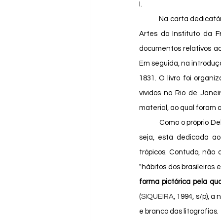
I. 
	Na carta dedicatória da edição francesa, Debret se declara um correspondente da Academia de Belas 
Artes do Instituto da F
documentos relativos ao
Em seguida, na introduçã
1831. O livro foi organi
vividos no Rio de Janei
material, ao qual foram a
	Como o próprio Debret esclarece na introdução, a obra quer ser "uma descrição fiel" de "historiador", ou 
seja, está dedicada ao
trópicos. Contudo, não 
"hábitos dos brasileiros 
forma pictórica pela qu
(
SIQUEIRA
, 1994, s/p), 
e branco das litografias. 