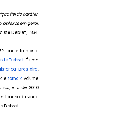
ção fiel do caráter 
rasileiros em geral.
iste Debret, 1834.
iste Debret
. É uma 
istórica Brasileira
, 
2, e 
tomo 2
, volume 
nco, e a de 2016 
entenário da vinda 
te Debret.