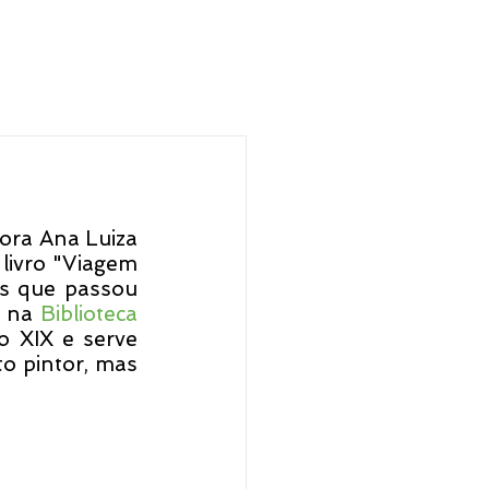
ra Ana Luiza 
livro "Viagem 
ês que passou 
 na 
Biblioteca 
o XIX e serve 
o pintor, mas 