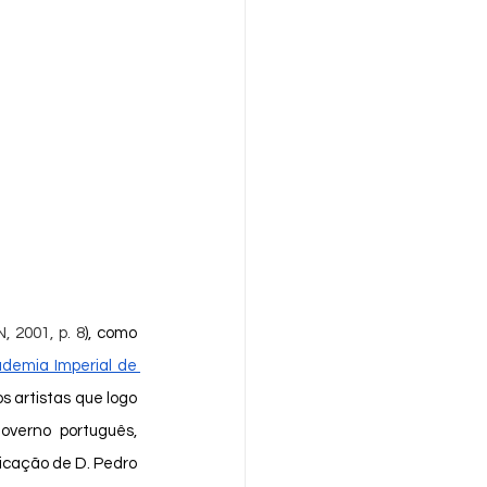
 2001, p. 8
), como 
demia Imperial de 
os artistas que logo 
verno português, 
icação de D. Pedro 