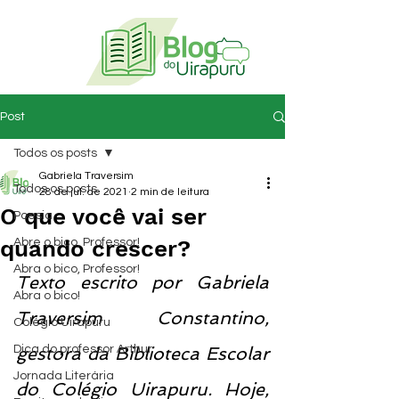
Post
Todos os posts
Gabriela Traversim
Todos os posts
28 de jul. de 2021
2 min de leitura
O que você vai ser
Poesia
quando crescer?
Abre o bico, Professor!
Abra o bico, Professor!
Texto escrito por Gabriela 
Abra o bico!
Traversim Constantino, 
Colégio Uirapuru
Dica do professor Arthur
gestora da Biblioteca Escolar 
Jornada Literária
do Colégio Uirapuru. Hoje, 