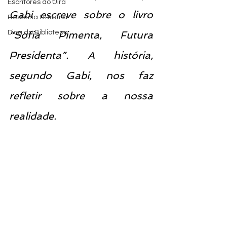
Escritores do Uira
Gabi escreve sobre o livro 
Resenha Literária
Dica da Biblioteca
“Sofia Pimenta, Futura 
Presidenta”. A história, 
segundo Gabi, nos faz 
refletir sobre a nossa 
realidade. 