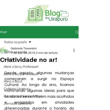
Post
Todos os posts
Gabriela Traversim
Todos os posts
7 de nov. de 2019
2 min de leitura
Criatividade no ar!
Poesia
Abre o bico, Professor!
Desde agosto, algumas mudanças 
Abra o bico, Professor!
começaram a surgir no Espaço 
Abra o bico!
Cultural. Ao longo do ano, ficamos 
Colégio Uirapuru
matutando algumas ideias para que 
Dica do professor Arthur
os alunos se sentissem mais acolhidos 
e engajados em atividades 
Jornada Literária
diferenciadas durante o horário do 