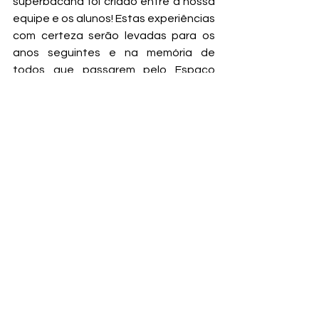
superbacana foi criado entre a nossa 
equipe e os alunos! Estas experiências 
com certeza serão levadas para os 
anos seguintes e na memória de 
todos que passarem pelo Espaço 
Cultural!
Ver tudo
Posts recentes