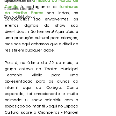
apaixonante, 
a música do Márcio de 
Escritores do Uira
Camillo
 é contagiante, as 
iluminuras 
Resenha Literária
da Martha Barros
 são lindas, as 
Dica da Biblioteca
coreografias são envolventes, os 
efeitos digitais do show são 
divertidos… não tem erro! A princípio é 
uma produção cultural para crianças, 
mas nós aqui achamos que é difícil de 
resistir em qualquer idade.
Pois é, no último dia 22 de maio, o 
grupo esteve no Teatro Municipal 
Teotônio Vilella para uma 
apresentação para os alunos do 
Infantil aqui do Colégio. Como 
esperado, foi emocionante e muito 
animado! O show coincidiu com a 
exposição do Infantil 5 aqui no Espaço 
Cultural sobre o Crianceiras - Manoel 