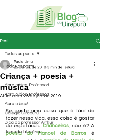
Post
Todos os posts
Paula Lima
Todos os posts
25 de jun. de 2019
3 min de leitura
Criança + poesia +
Poesia
música
Abre o bico, Professor!
Abra o bico, Professor!
Atualizado:
28 de jun. de 2019
Abra o bico!
Se existe uma coisa que é fácil de 
Colégio Uirapuru
fazer nessa vida, essa coisa é gostar 
Dica do professor Arthur
do espetáculo 
Crianceiras
, não é? A 
Jornada Literária
poesia do Manoel de Barros
 é 