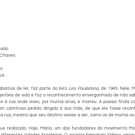
hado
 Chaves.
do
ua.
amos de ler, faz parte do livro 
Lira Paulistana, 
de 1945. Nele, M
ajetória de vida e faz o reconhecimento envergonhado de não sab
 à rua onde viveu, por muitos anos, e morreu. A poesia finda c
um carinhoso pedido dirigido à sua mãe, de que ele fosse recon
rua, mesmo que seu destino viesse a ser, como os de muitos out
ue realizado. Hoje, Mário, um dos fundadores do movimento Mode
iferentes cidades brasileiras. O escritor Fernando Sabino, amigo 