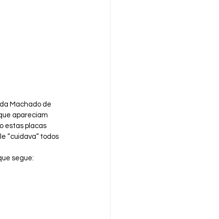
eda Machado de 
 que apareciam 
o estas placas 
e “cuidava” todos 
que segue: