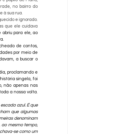
ade, no bairro do 
 à sua rua.
uecido e ignorado. 
s que ele cuidava 
abriu para ele, ao 
a. 
cheado de contos, 
dades por meio de 
davam, a buscar o 
ia, proclamando e 
tória singela, foi 
, não apenas nas 
oda a nossa volta. 
escada azul. É que 
acham que algumas 
rimeiras denominam 
s, ao mesmo tempo, 
nchava-se como um 