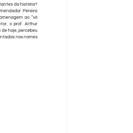
ntes da história? 
mendador Pereira 
 homenagem ao “vô 
r, o prof. Arthur 
 de hoje, percebeu 
contadas nos nomes 