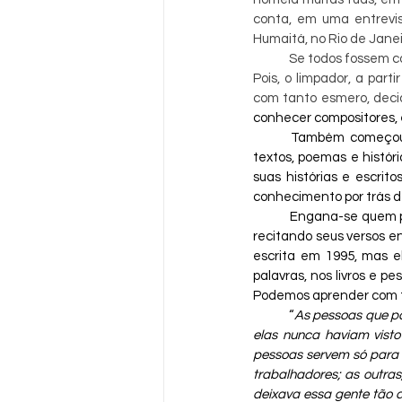
conta, em uma entrevis
Humaitá, no Rio de Jane
Se todos fossem co
Pois, o limpador, a par
com tanto esmero, deci
conhecer compositores, e
Também começou a 
textos, poemas e histór
suas histórias e escri
conhecimento por trás d
Engana-se quem pe
recitando seus versos en
escrita em 1995, mas 
palavras, nos livros e p
Podemos aprender com t
“
As pessoas que pa
elas nunca haviam vist
pessoas servem só para 
trabalhadores; as outras
deixava essa gente tão