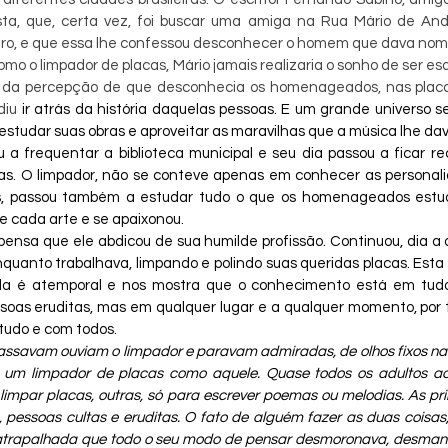
ta, que, certa vez, foi buscar uma amiga na Rua Mário de Andr
iro, e que essa lhe confessou desconhecer o homem que dava nome
mo o limpador de placas, Mário jamais realizaria o sonho de ser esq
tir da percepção de que desconhecia os homenageados, nas placa
diu 
ir atrás da história daquelas pessoas. E um grande universo se 
studar suas obras e aproveitar as maravilhas que a música lhe dav
frequentar a biblioteca municipal e seu dia passou a ficar re
ias. O limpador, não se conteve apenas em conhecer as personali
tos, passou também a estudar tudo o que os homenageados estu
e cada arte e se apaixonou. 
nsa que ele abdicou de sua humilde profissão. Continuou, dia a d
quanto trabalhava, limpando e polindo suas queridas placas. Esta his
ela é atemporal e nos mostra que o conhecimento está em tudo
essoas eruditas, mas em qualquer lugar e a qualquer momento, por t
udo e com todos.
ssavam ouviam o limpador e paravam admiradas, de olhos fixos na 
o um limpador de placas como aquele. Quase todos os adultos 
limpar placas, outras, só para escrever poemas ou melodias. As p
, pessoas cultas e eruditas. O fato de alguém fazer as duas coisa
 atrapalhada que todo o seu modo de pensar desmoronava, desma