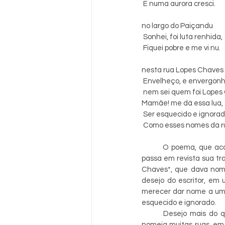
 E numa aurora cresci.
no largo do Paiçandu
 Sonhei, foi luta renhida,
 Fiquei pobre e me vi nu.
nesta rua Lopes Chaves
 Envelheço, e envergon
 nem sei quem foi Lopes
Mamãe! me dá essa lua,
 Ser esquecido e ignora
 Como esses nomes da r
O poema, que acab
passa em revista sua tr
Chaves*, que dava nome
desejo do escritor, em 
merecer dar nome a uma 
esquecido e ignorado. 
Desejo mais do q
nomeia muitas ruas, em d