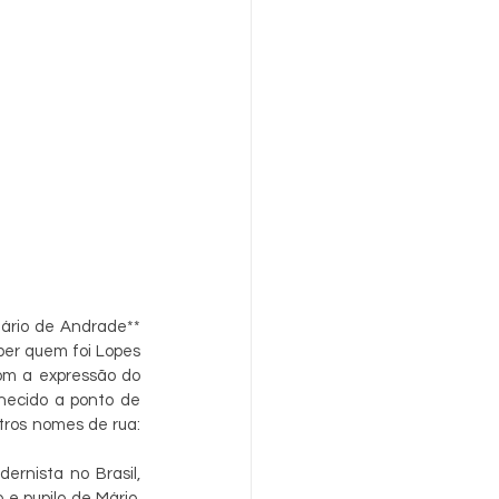
ário de Andrade** 
er quem foi Lopes 
om a expressão do 
hecido a ponto de 
ros nomes de rua: 
rnista no Brasil, 
e pupilo de Mário, 