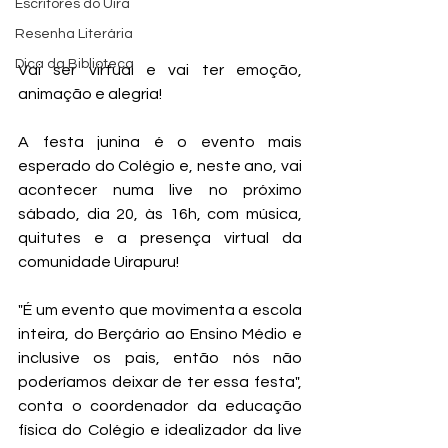
Escritores do Uira
Resenha Literária
Dica da Biblioteca
Vai ser virtual e vai ter emoção, 
animação e alegria!
A festa junina é o evento mais 
esperado
 do Colégio e, n
este ano, vai 
acontecer numa live no próximo 
sábado, dia 20, às 16h, com música, 
quitutes e a presença virtual da 
comunidade Uirapuru! 
"É um evento que movimenta a escola 
inteira, do Berçário ao Ensino Médio e 
inclusive os pais, então nós não 
poderíamos deixar de ter essa festa", 
conta o coordenador da educação 
física do Colégio e idealizador da live 