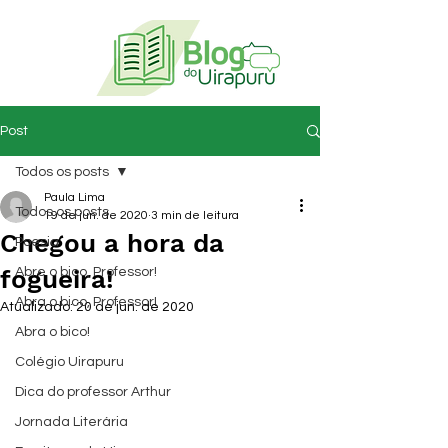
Post
Todos os posts
Paula Lima
Todos os posts
19 de jun. de 2020
3 min de leitura
Chegou a hora da
Poesia
fogueira!
Abre o bico, Professor!
Abra o bico, Professor!
Atualizado:
20 de jun. de 2020
Abra o bico!
Colégio Uirapuru
Dica do professor Arthur
Jornada Literária