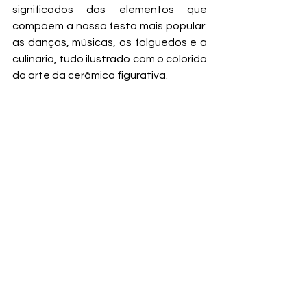
significados dos elementos que 
compõem a nossa festa mais popular: 
as danças, músicas, os folguedos e a 
culinária, tudo ilustrado com o colorido 
da arte da cerâmica figurativa.
Lampião & Lancelote
De Fernando Vilela, Pequena Zahar
Este premiadíssimo livro infantil, 
publicado originalmente pela extinta 