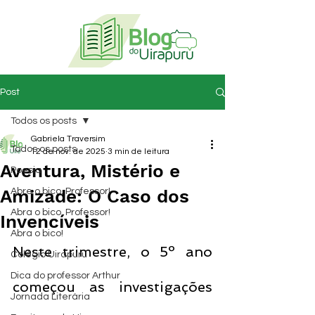
Post
Todos os posts
Gabriela Traversim
Todos os posts
12 de nov. de 2025
3 min de leitura
Aventura, Mistério e
Poesia
Amizade: O Caso dos
Abre o bico, Professor!
Abra o bico, Professor!
Invencíveis
Abra o bico!
Neste trimestre, o 5º ano 
Colégio Uirapuru
Dica do professor Arthur
começou as investigações 
Jornada Literária