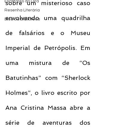
Escritores do Uira
sobre um misterioso caso 
Resenha Literária
envolvendo uma quadrilha 
Dica da Biblioteca
de falsários e o Museu 
Imperial de Petrópolis. Em 
uma mistura de “Os 
Batutinhas” com “Sherlock 
Holmes”, o livro escrito por 
Ana Cristina Massa abre a 
série de aventuras dos 