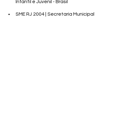
Infantil e Juvenil - Brasil
SME RJ 2004 | Secretaria Municipal 
da Educação
SME SP 2007 | Secretaria Municipal 
da Educação
SME BH 2009 | Secretaria Municipal 
da Educação
PNLD – SEE SP 2004 | Programa 
Nacional do Livro Didático, 
Secretaria Estadual da Educação
Instituto Ayrton Senna 2007
	Não deixe de conferir também a 