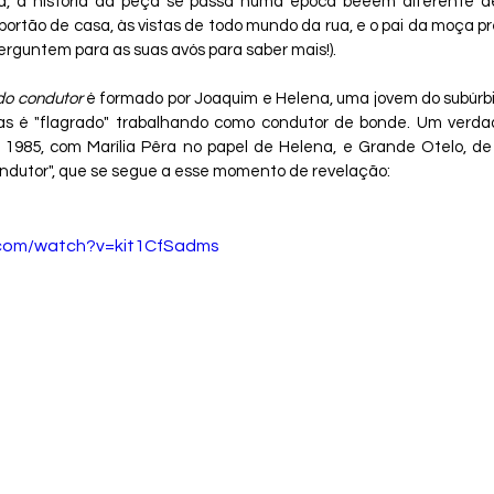
a, a história da peça se passa numa época beeem diferente de
tão de casa, às vistas de todo mundo da rua, e o pai da moça pre
rguntem para as suas avós para saber mais!). 
do condutor
 é formado por Joaquim e Helena, uma jovem do subúrbio 
s é "flagrado" trabalhando como condutor de bonde. Um verdad
 1985, com Marília Pêra no papel de Helena, e Grande Otelo, de
ndutor", que se segue a esse momento de revelação:
.com/watch?v=kit1CfSadms