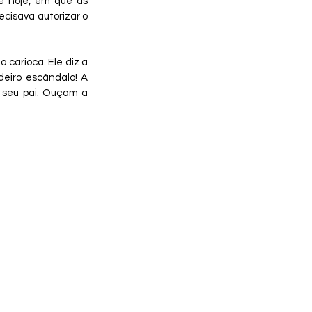
 hoje, em que as 
cisava autorizar o 
carioca. Ele diz a 
eiro escândalo! A 
 seu pai. Ouçam a 