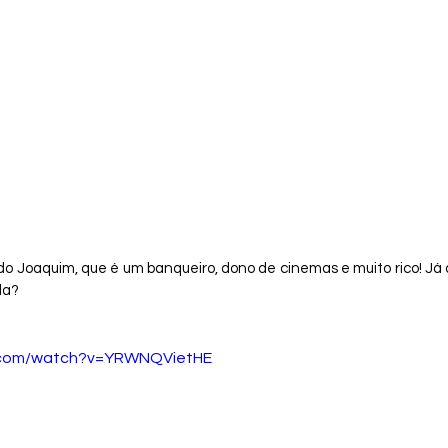
o Joaquim, que é um banqueiro, dono de cinemas e muito rico! Já d
a? 
e.com/watch?v=YRWNQVietHE