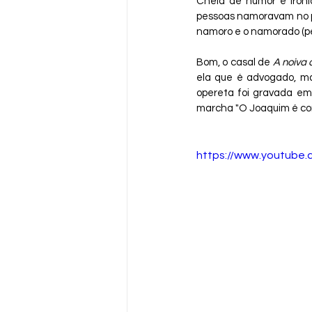
Cheia de humor e ironi
pessoas namoravam no por
namoro e o namorado (pe
Bom, o casal de 
A noiva 
ela que é advogado, ma
opereta foi gravada em
marcha "O Joaquim é co
https://www.youtube