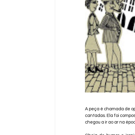
A peça é chamada de ope
cantadas. Ela foi compos
chegou a ir ao ar na épo