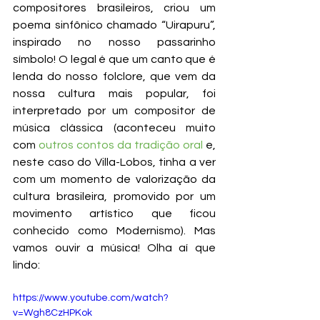
compositores brasileiros, criou um 
poema sinfônico chamado “Uirapuru”, 
inspirado no nosso passarinho 
símbolo! O legal é que um canto que é 
lenda do nosso folclore, que vem da 
nossa cultura mais popular, foi 
interpretado por um compositor de 
música clássica (aconteceu muito 
com 
outros contos da tradição oral
 e, 
neste caso do Villa-Lobos, tinha a ver 
com um momento de valorização da 
cultura brasileira, promovido por um 
movimento artístico que ficou 
conhecido como Modernismo). Mas 
vamos ouvir a música! Olha aí que 
lindo:
https://www.youtube.com/watch?
v=Wgh8CzHPKok