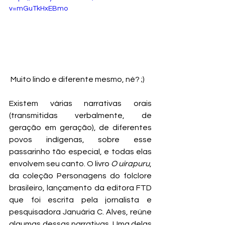
v=mGuTkHxEBmo
 Muito lindo e diferente mesmo, né? ;)
Existem várias narrativas orais 
(transmitidas verbalmente, de 
geração em geração), de diferentes 
povos indígenas, sobre esse 
passarinho tão especial, e todas elas 
envolvem seu canto. O livro 
O uirapuru
, 
da coleção Personagens do folclore 
brasileiro, lançamento da editora FTD 
que foi escrita pela jornalista e 
pesquisadora Januária C. Alves, reúne 
algumas dessas narrativas. Uma delas 