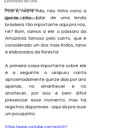
Escritores do Uira
Resenha Literária
Pois é, neste mês, não tinha como a 
gente não falar de uma lenda 
Dica da Biblioteca
brasileira tão importante aqui pra nós, 
né? Bom, vamos a ele: o pássaro da 
Amazônia famoso pelo canto, que é 
considerado um dos mais lindos, raros 
e elaborados da floresta! 
A primeira coisa importante sobre ele 
é a seguinte: o uirapuru canta 
aproximadamente quinze dias por ano 
apenas, no amanhecer e no 
anoitecer, por isso é bem difícil 
presenciar esse momento, mas há 
registros disponíveis - aqui dá pra ouvir 
um pouquinho: 
https://www.youtube.com/watch?