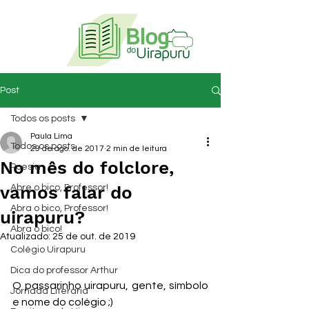
Post
Todos os posts
Paula Lima
Todos os posts
29 de ago. de 2017
2 min de leitura
No mês do folclore,
Poesia
vamos falar do
Abre o bico, Professor!
Abra o bico, Professor!
uirapuru?
Abra o bico!
Atualizado:
25 de out. de 2019
Colégio Uirapuru
Dica do professor Arthur
O passarinho uirapuru, gente, símbolo 
Jornada Literária
e nome do colégio ;)