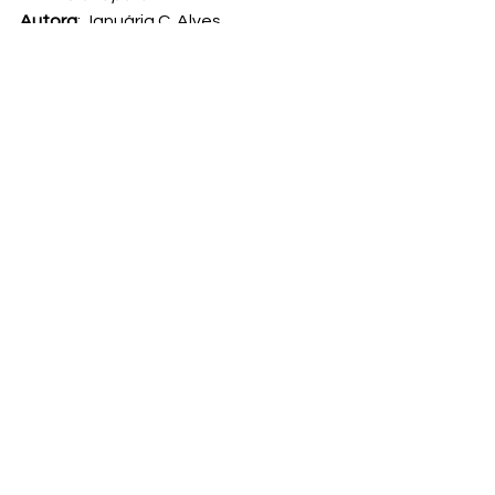
Autora
: Januária C. Alves
Ilustrador
: Berje
Editora
: FTD
Ano
: 2017
#folclore
#uirapuru
#lenda
#tradiçãooral
#povosindígenas
#tupiguarani
#Personagensdofolclorebrasileiro
Ver tudo
Posts recentes