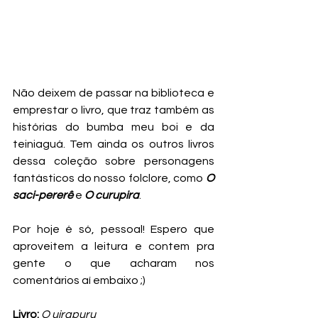
Não deixem de passar na biblioteca e 
emprestar o livro, que traz também as 
histórias do bumba meu boi e da 
teiniaguá. Tem ainda os outros livros 
dessa coleção sobre personagens 
fantásticos do nosso folclore, como 
O 
saci-pererê
 e 
O curupira
.
Por hoje é só, pessoal! Espero que 
aproveitem a leitura e contem pra 
gente o que acharam nos 
comentários aí embaixo ;)
Livro:
O uirapuru