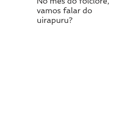
No mês do folclore,
vamos falar do
uirapuru?