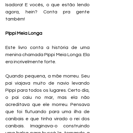
Isadora! E vocês, o que estão lendo 
agora, hein? Conta pra gente 
também!
Píppi Meia Longa
Este livro conta a história de uma 
menina chamada Píppi Meia Longa. Ela 
era incrivelmente forte.
Quando pequena, a mãe morreu. Seu 
pai viajava muito de navio levando 
Pippi para todos os lugares. Certo dia, 
o pai caiu no mar, mas ela não 
acreditava que ele morreu. Pensava 
que foi flutuando para uma ilha de 
canibais e que tinha virado o rei dos 
canibais. Imaginava-o construindo 
uma balsa para buscá-la, tornando-a 