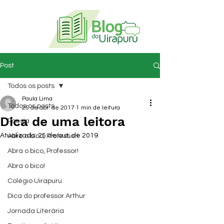
Post
Todos os posts
Paula Lima
Todos os posts
25 de abr. de 2017
1 min de leitura
Dica de uma leitora
Poesia
Atualizado:
25 de out. de 2019
Abre o bico, Professor!
Abra o bico, Professor!
Abra o bico!
Colégio Uirapuru
Dica do professor Arthur
Jornada Literária