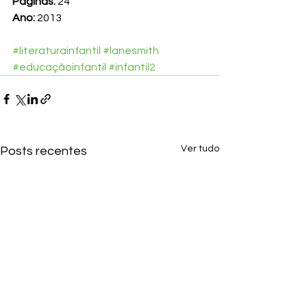
Páginas:
 24
Ano: 
2013
#literaturainfantil
#lanesmith
#educaçãoinfantil
#infantil2
Ver tudo
Posts recentes