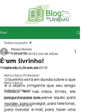
Post
Todos os posts
Maiara Oliveira
Todos os posts
1 de out. de 2019
2 min de leitura
É um livrinho!
Poesia
Atualizado:
2 de out. de 2019
Abre o bico, Professor!
Abra o bico, Professor!
O burrinho está em dúvida sobre o que 
Abra o bico!
é o objeto intrigante que seu amigo 
Colégio Uirapuru
macaco tem nas mãos. Então, ele 
pergunta para que serve aquilo: para 
Dica do professor Arthur
morder, para cavalgar, para telefonar, 
Jornada Literária
para mandar e-mail, para fazer uma 