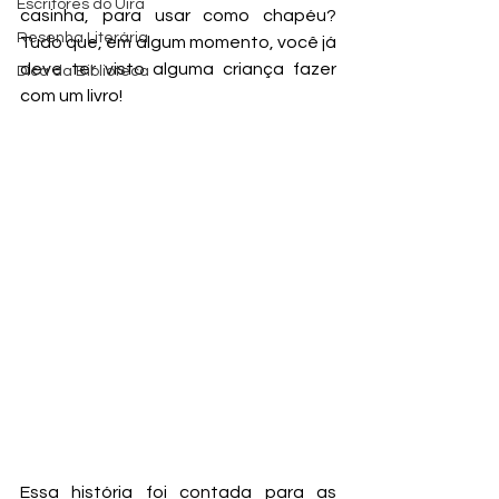
Escritores do Uira
casinha, para usar como chapéu? 
Resenha Literária
Tudo que, em algum momento, você já 
deve ter visto alguma criança fazer 
Dica da Biblioteca
com um livro!
Essa história foi contada para as 