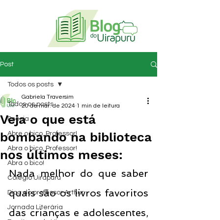
Post
Todos os posts
Gabriela Traversim
Todos os posts
20 de mar. de 2024
1 min de leitura
Veja o que está
Poesia
bombando na biblioteca
Abre o bico, Professor!
Abra o bico, Professor!
nos últimos meses:
Abra o bico!
Nada melhor do que saber 
Colégio Uirapuru
quais são os livros favoritos 
Dica do professor Arthur
Jornada Literária
das crianças e adolescentes, 