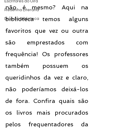
Escritores do Uira
não é mesmo? Aqui na 
Resenha Literária
biblioteca temos alguns 
Dica da Biblioteca
favoritos que vez ou outra 
são emprestados com 
frequência! Os professores 
também possuem os 
queridinhos da vez e claro, 
não poderíamos deixá-los 
de fora. Confira quais são 
os livros mais procurados 
pelos frequentadores da 