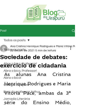
Post
Todos os posts
Ana Cristina Henrique Rodrigues e Maria Vitória Pace
Todos os posts
22 de jun. de 2021
5 min de leitura
Sociedade de debates:
Poesia
exercício de cidadania
Abre o bico, Professor!
Abra o bico, Professor!
As alunas Ana Cristina 
Abra o bico!
Henrique Rodrigues e Maria 
Colégio Uirapuru
Dica do professor Arthur
Vitoria Pace, ambas da 3ª 
Jornada Literária
série do Ensino Médio, 