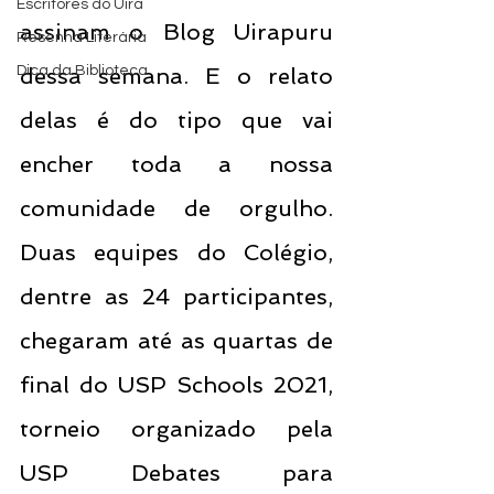
Escritores do Uira
assinam o Blog Uirapuru 
Resenha Literária
Dica da Biblioteca
dessa semana. E o relato 
delas é do tipo que vai 
encher toda a nossa 
comunidade de orgulho. 
Duas equipes do Colégio, 
dentre as 24 participantes, 
chegaram até as quartas de 
final do USP Schools 2021, 
torneio organizado pela 
USP Debates para 